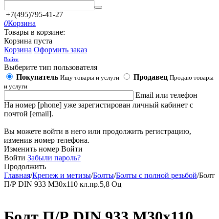
+7(495)795-41-27
0
Корзина
Товары в корзине:
Корзина пуста
Корзина
Оформить заказ
Войти
Выберите тип пользователя
Покупатель
Продавец
Ищу товары и услуги
Продаю товары
и услуги
Email или телефон
На номер [phone] уже зарегистирован личный кабинет с
почтой [email].
Вы можете войти в него или продолжить регистрацию,
изменив номер телефона.
Изменить номер
Войти
Войти
Забыли пароль?
Продолжить
Главная
/
Крепеж и метизы
/
Болты
/
Болты с полной резьбой
/
Болт
П/Р DIN 933 М30х110 кл.пр.5,8 Оц
Болт П/Р DIN 933 М30х110