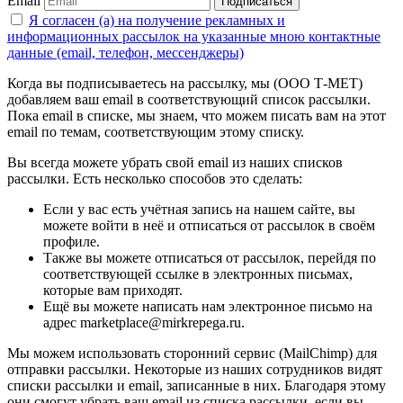
Email
Подписаться
Я согласен (а) на получение рекламных и
информационных рассылок на указанные мною контактные
данные (email, телефон, мессенджеры)
Когда вы подписываетесь на рассылку, мы (ООО Т-МЕТ)
добавляем ваш email в соответствующий список рассылки.
Пока email в списке, мы знаем, что можем писать вам на этот
email по темам, соответствующим этому списку.
Вы всегда можете убрать свой email из наших списков
рассылки. Есть несколько способов это сделать:
Если у вас есть учётная запись на нашем сайте, вы
можете войти в неё и отписаться от рассылок в своём
профиле.
Также вы можете отписаться от рассылок, перейдя по
соответствующей ссылке в электронных письмах,
которые вам приходят.
Ещё вы можете написать нам электронное письмо на
адрес marketplace@mirkrepega.ru.
Мы можем использовать сторонний сервис (MailChimp) для
отправки рассылки. Некоторые из наших сотрудников видят
списки рассылки и email, записанные в них. Благодаря этому
они смогут убрать ваш email из списка рассылки, если вы