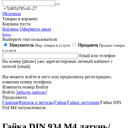
+7(495)795-41-27
0
Корзина
Товары в корзине:
Корзина пуста
Корзина
Оформить заказ
Войти
Выберите тип пользователя
Покупатель
Продавец
Ищу товары и услуги
Продаю товары
и услуги
Email или телефон
На номер [phone] уже зарегистирован личный кабинет с
почтой [email].
Вы можете войти в него или продолжить регистрацию,
изменив номер телефона.
Изменить номер
Войти
Войти
Забыли пароль?
Продолжить
Главная
/
Крепеж и метизы
/
Гайки
/
Гайки латунные
/
Гайка DIN
934 М4 латунь/никель
Гайка DIN 934 М4 латунь/