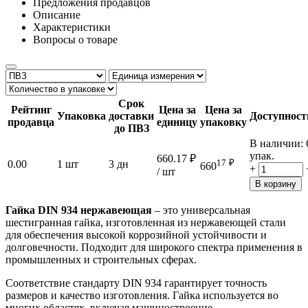
Предложения продавцов
Описание
Характеристики
Вопросы о товаре
Срок
Рейтинг
Цена за
Цена за
Упаковка
доставки
Доступност
продавца
единицу
упаковку
до ПВЗ
В наличии:
упак.
660.17
₽
17
₽
0.00
1 шт
3 дн
660
+
/ шт
В корзину
Гайка DIN 934 нержавеющая
– это универсальная
шестигранная гайка, изготовленная из нержавеющей стали
для обеспечения высокой коррозийной устойчивости и
долговечности. Подходит для широкого спектра применения в
промышленных и строительных сферах.
Соответствие стандарту DIN 934 гарантирует точность
размеров и качество изготовления. Гайка используется во
многих областях, включая машиностроение,