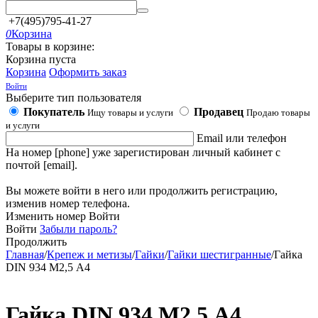
+7(495)795-41-27
0
Корзина
Товары в корзине:
Корзина пуста
Корзина
Оформить заказ
Войти
Выберите тип пользователя
Покупатель
Продавец
Ищу товары и услуги
Продаю товары
и услуги
Email или телефон
На номер [phone] уже зарегистирован личный кабинет с
почтой [email].
Вы можете войти в него или продолжить регистрацию,
изменив номер телефона.
Изменить номер
Войти
Войти
Забыли пароль?
Продолжить
Главная
/
Крепеж и метизы
/
Гайки
/
Гайки шестигранные
/
Гайка
DIN 934 М2,5 А4
Гайка DIN 934 М2,5 А4