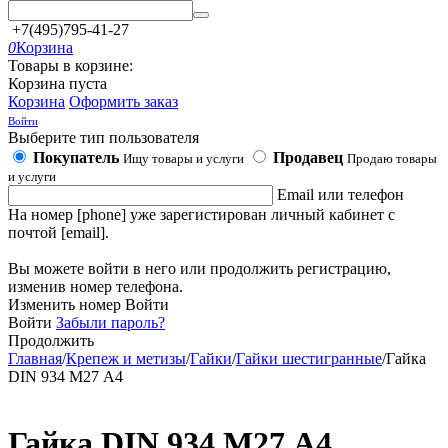
+7(495)795-41-27
0
Корзина
Товары в корзине:
Корзина пуста
Корзина
Оформить заказ
Войти
Выберите тип пользователя
Покупатель
Продавец
Ищу товары и услуги
Продаю товары
и услуги
Email или телефон
На номер [phone] уже зарегистирован личный кабинет с
почтой [email].
Вы можете войти в него или продолжить регистрацию,
изменив номер телефона.
Изменить номер
Войти
Войти
Забыли пароль?
Продолжить
Главная
/
Крепеж и метизы
/
Гайки
/
Гайки шестигранные
/
Гайка
DIN 934 М27 А4
Гайка DIN 934 М27 А4