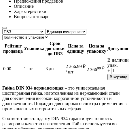
Предложения продавцов
Описание
Характеристики
Вопросы о товаре
Срок
Рейтинг
Цена за
Цена за
Упаковка
доставки
Доступнос
продавца
единицу
упаковку
до ПВЗ
В наличии
упак.
2 366.99
₽
99
₽
0.00
1 шт
3 дн
2 366
+
/ шт
В корзину
Гайка DIN 934 нержавеющая
– это универсальная
шестигранная гайка, изготовленная из нержавеющей стали
для обеспечения высокой коррозийной устойчивости и
долговечности. Подходит для широкого спектра применения в
промышленных и строительных сферах.
Соответствие стандарту DIN 934 гарантирует точность
размеров и качество изготовления. Гайка используется во
многих областях, включая машиностроение,