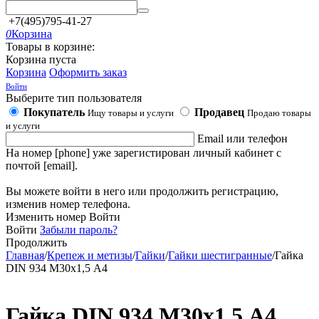
+7(495)795-41-27
0
Корзина
Товары в корзине:
Корзина пуста
Корзина
Оформить заказ
Войти
Выберите тип пользователя
Покупатель
Продавец
Ищу товары и услуги
Продаю товары
и услуги
Email или телефон
На номер [phone] уже зарегистирован личный кабинет с
почтой [email].
Вы можете войти в него или продолжить регистрацию,
изменив номер телефона.
Изменить номер
Войти
Войти
Забыли пароль?
Продолжить
Главная
/
Крепеж и метизы
/
Гайки
/
Гайки шестигранные
/
Гайка
DIN 934 М30х1,5 А4
Гайка DIN 934 М30х1,5 А4