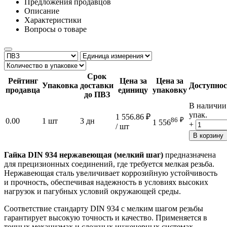
Предложения продавцов
Описание
Характеристики
Вопросы о товаре
Срок
Рейтинг
Цена за
Цена за
Упаковка
доставки
Доступнос
продавца
единицу
упаковку
до ПВЗ
В наличии
упак.
1 556.86
₽
86
₽
0.00
1 шт
3 дн
1 556
+
/ шт
В корзину
Гайка DIN 934 нержавеющая (мелкий шаг)
предназначена
для прецизионных соединений, где требуется мелкая резьба.
Нержавеющая сталь увеличивает коррозийную устойчивость
и прочность, обеспечивая надежность в условиях высоких
нагрузок и пагубных условий окружающей среды.
Соответствие стандарту DIN 934 с мелким шагом резьбы
гарантирует высокую точность и качество. Применяется в
точных механизмах и сложных инженерных системах.