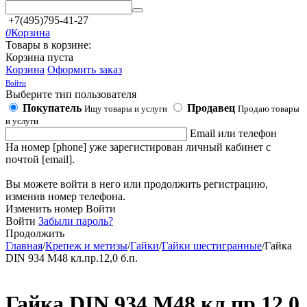
+7(495)795-41-27
0
Корзина
Товары в корзине:
Корзина пуста
Корзина
Оформить заказ
Войти
Выберите тип пользователя
Покупатель
Продавец
Ищу товары и услуги
Продаю товары
и услуги
Email или телефон
На номер [phone] уже зарегистирован личный кабинет с
почтой [email].
Вы можете войти в него или продолжить регистрацию,
изменив номер телефона.
Изменить номер
Войти
Войти
Забыли пароль?
Продолжить
Главная
/
Крепеж и метизы
/
Гайки
/
Гайки шестигранные
/
Гайка
DIN 934 М48 кл.пр.12,0 б.п.
Гайка DIN 934 М48 кл.пр.12,0