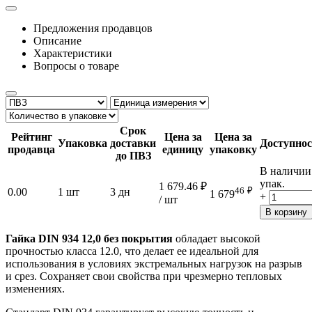
Предложения продавцов
Описание
Характеристики
Вопросы о товаре
Срок
Рейтинг
Цена за
Цена за
Упаковка
доставки
Доступнос
продавца
единицу
упаковку
до ПВЗ
В наличии
упак.
1 679.46
₽
46
₽
0.00
1 шт
3 дн
1 679
+
/ шт
В корзину
Гайка DIN 934 12,0 без покрытия
обладает высокой
прочностью класса 12.0, что делает ее идеальной для
использования в условиях экстремальных нагрузок на разрыв
и срез. Сохраняет свои свойства при чрезмерно тепловых
изменениях.