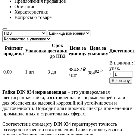
Предложения продавцов
Описание
Характеристики
Вопросы о товаре
Срок
Рейтинг
Цена за
Цена за
Упаковка
доставки
Доступност
продавца
единицу
упаковку
до ПВЗ
В наличии:
упак.
984.82
₽
82
₽
0.00
1 шт
3 дн
984
+
/ шт
В корзину
Гайка DIN 934 нержавеющая
– это универсальная
шестигранная гайка, изготовленная из нержавеющей стали
для обеспечения высокой коррозийной устойчивости и
долговечности. Подходит для широкого спектра применения в
промышленных и строительных сферах.
Соответствие стандарту DIN 934 гарантирует точность
размеров и качество изготовления. Гайка используется во
многих областях, включая машиностроение,