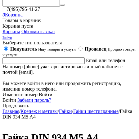
+7(495)795-41-27
0
Корзина
Товары в корзине:
Корзина пуста
Корзина
Оформить заказ
Войти
Выберите тип пользователя
Покупатель
Продавец
Ищу товары и услуги
Продаю товары
и услуги
Email или телефон
На номер [phone] уже зарегистирован личный кабинет с
почтой [email].
Вы можете войти в него или продолжить регистрацию,
изменив номер телефона.
Изменить номер
Войти
Войти
Забыли пароль?
Продолжить
Главная
/
Крепеж и метизы
/
Гайки
/
Гайки шестигранные
/
Гайка
DIN 934 М5 А4
Гайка DIN 934 М5 А4