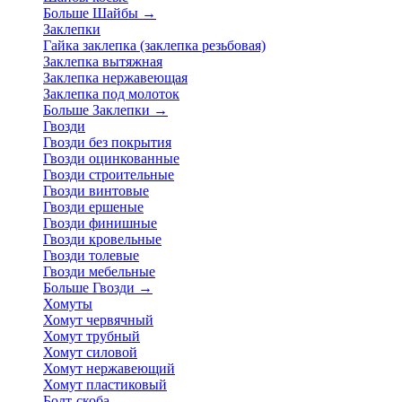
Больше Шайбы
→
Заклепки
Гайка заклепка (заклепка резьбовая)
Заклепка вытяжная
Заклепка нержавеющая
Заклепка под молоток
Больше Заклепки
→
Гвозди
Гвозди без покрытия
Гвозди оцинкованные
Гвозди строительные
Гвозди винтовые
Гвозди ершеные
Гвозди финишные
Гвозди кровельные
Гвозди толевые
Гвозди мебельные
Больше Гвозди
→
Хомуты
Хомут червячный
Хомут трубный
Хомут силовой
Хомут нержавеющий
Хомут пластиковый
Болт-скоба