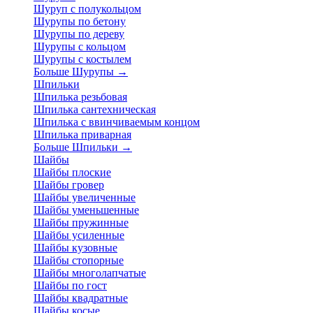
Шуруп с полукольцом
Шурупы по бетону
Шурупы по дереву
Шурупы с кольцом
Шурупы с костылем
Больше Шурупы
→
Шпильки
Шпилька резьбовая
Шпилька сантехническая
Шпилька с ввинчиваемым концом
Шпилька приварная
Больше Шпильки
→
Шайбы
Шайбы плоские
Шайбы гровер
Шайбы увеличенные
Шайбы уменьшенные
Шайбы пружинные
Шайбы усиленные
Шайбы кузовные
Шайбы стопорные
Шайбы многолапчатые
Шайбы по гост
Шайбы квадратные
Шайбы косые