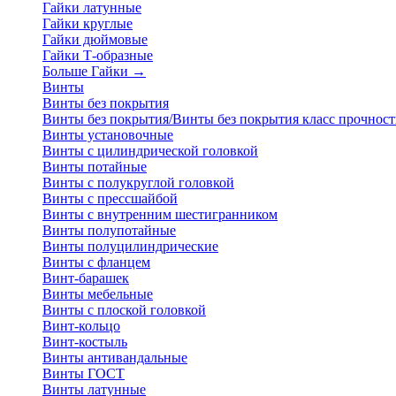
Гайки латунные
Гайки круглые
Гайки дюймовые
Гайки Т-образные
Больше Гайки
→
Винты
Винты без покрытия
Винты без покрытия/Винты без покрытия класс прочност
Винты установочные
Винты с цилиндрической головкой
Винты потайные
Винты с полукруглой головкой
Винты с прессшайбой
Винты с внутренним шестигранником
Винты полупотайные
Винты полуцилиндрические
Винты с фланцем
Винт-барашек
Винты мебельные
Винты с плоской головкой
Винт-кольцо
Винт-костыль
Винты антивандальные
Винты ГОСТ
Винты латунные