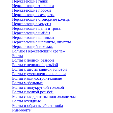
Нержавеющие гайки
Нержавеющие заклепки
Нержавеющие пробки
Нержавеющие саморезы
Нержавеющие стопорные кольца
Нержавеющие хомуты
Нержавеющие цепи и тросы
Нержавеющие шайбы
Нержавеющие шпильки
Нержавеющие шплинты, штифты
Нержавеющий такелаж
Больше Нержавеющий крепеж
→
Болты
Болты с полной резьбой
Болты с неполной резьбой
Болты с шестигранной головой
Болты с уменьшенной головой
Болты машиностроительные
Болты мебельные
Болты с полукруглой головой
Болты с мелкой резьбой
Болты с квадратным подголовником
Болты откидные
Болты u-образные/болт-скоба
Рым-болты