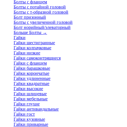
Болты с фланцем
Болты с потайной головой
Болты с т-образной головой
Болт призонный
Болты с увеличенной головой
Болт норийный/элеваторный
Больше Болты
→
Гайки
Гайки шестигранные
Гайки колпачковые
Гайки низкие
Гайки самоконтрящиеся
Гайки с фланцем
Гайки барашковые
Гайки корончатые
Гайки удлиненные
Гайки квадратные
Гайки высокие
Гайки шлицевые
Гайки мебельные
Гайки глухие
Гайки антивандальные
Гайки гост
Гайки кузовные
Гайки приварные