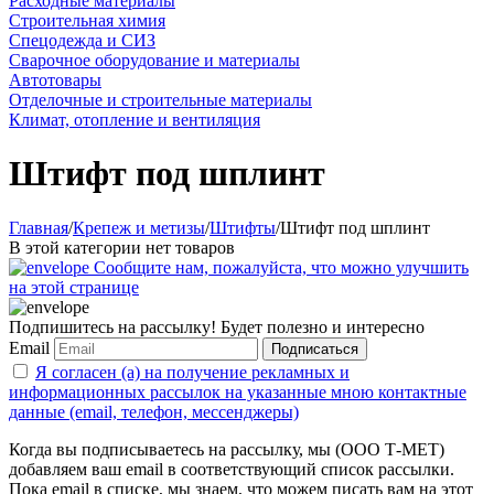
Расходные материалы
Строительная химия
Спецодежда и СИЗ
Сварочное оборудование и материалы
Автотовары
Отделочные и строительные материалы
Климат, отопление и вентиляция
Штифт под шплинт
Главная
/
Крепеж и метизы
/
Штифты
/
Штифт под шплинт
В этой категории нет товаров
Сообщите нам, пожалуйста, что можно улучшить
на этой странице
Подпишитесь на рассылку! Будет полезно и интересно
Email
Подписаться
Я согласен (а) на получение рекламных и
информационных рассылок на указанные мною контактные
данные (email, телефон, мессенджеры)
Когда вы подписываетесь на рассылку, мы (ООО Т-МЕТ)
добавляем ваш email в соответствующий список рассылки.
Пока email в списке, мы знаем, что можем писать вам на этот