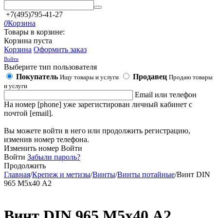
+7(495)795-41-27
0
Корзина
Товары в корзине:
Корзина пуста
Корзина
Оформить заказ
Войти
Выберите тип пользователя
Покупатель
Продавец
Ищу товары и услуги
Продаю товары
и услуги
Email или телефон
На номер [phone] уже зарегистирован личный кабинет с
почтой [email].
Вы можете войти в него или продолжить регистрацию,
изменив номер телефона.
Изменить номер
Войти
Войти
Забыли пароль?
Продолжить
Главная
/
Крепеж и метизы
/
Винты
/
Винты потайные
/
Винт DIN
965 М5х40 А2
Винт DIN 965 М5х40 А2