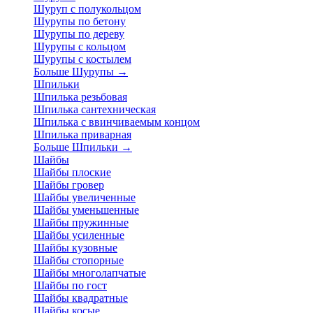
Шуруп с полукольцом
Шурупы по бетону
Шурупы по дереву
Шурупы с кольцом
Шурупы с костылем
Больше Шурупы
→
Шпильки
Шпилька резьбовая
Шпилька сантехническая
Шпилька с ввинчиваемым концом
Шпилька приварная
Больше Шпильки
→
Шайбы
Шайбы плоские
Шайбы гровер
Шайбы увеличенные
Шайбы уменьшенные
Шайбы пружинные
Шайбы усиленные
Шайбы кузовные
Шайбы стопорные
Шайбы многолапчатые
Шайбы по гост
Шайбы квадратные
Шайбы косые