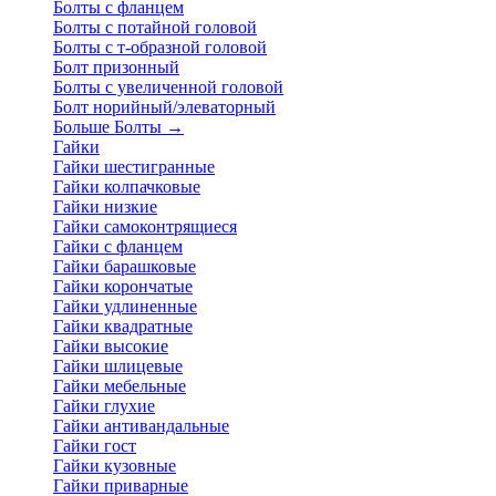
Болты с фланцем
Болты с потайной головой
Болты с т-образной головой
Болт призонный
Болты с увеличенной головой
Болт норийный/элеваторный
Больше Болты
→
Гайки
Гайки шестигранные
Гайки колпачковые
Гайки низкие
Гайки самоконтрящиеся
Гайки с фланцем
Гайки барашковые
Гайки корончатые
Гайки удлиненные
Гайки квадратные
Гайки высокие
Гайки шлицевые
Гайки мебельные
Гайки глухие
Гайки антивандальные
Гайки гост
Гайки кузовные
Гайки приварные