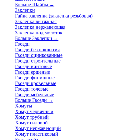
Больше Шайбы
→
Заклепки
Гайка заклепка (заклепка резьбовая)
Заклепка вытяжная
Заклепка нержавеющая
Заклепка под молоток
Больше Заклепки
→
Гвозди
Гвозди без покрытия
Гвозди оцинкованные
Гвозди строительные
Гвозди винтовые
Гвозди ершеные
Гвозди финишные
Гвозди кровельные
Гвозди толевые
Гвозди мебельные
Больше Гвозди
→
Хомуты
Хомут червячный
Хомут трубный
Хомут силовой
Хомут нержавеющий
Хомут пластиковый
Болт-скоба