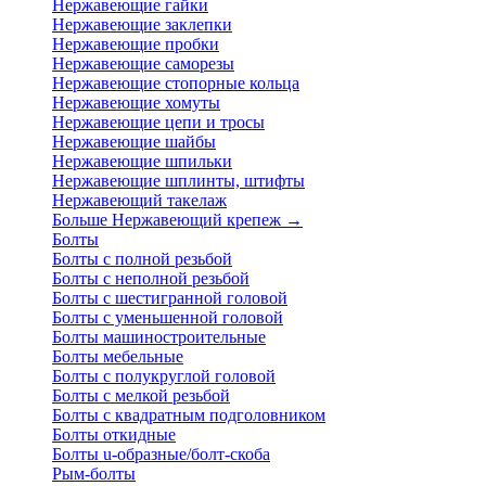
Нержавеющие гайки
Нержавеющие заклепки
Нержавеющие пробки
Нержавеющие саморезы
Нержавеющие стопорные кольца
Нержавеющие хомуты
Нержавеющие цепи и тросы
Нержавеющие шайбы
Нержавеющие шпильки
Нержавеющие шплинты, штифты
Нержавеющий такелаж
Больше Нержавеющий крепеж
→
Болты
Болты с полной резьбой
Болты с неполной резьбой
Болты с шестигранной головой
Болты с уменьшенной головой
Болты машиностроительные
Болты мебельные
Болты с полукруглой головой
Болты с мелкой резьбой
Болты с квадратным подголовником
Болты откидные
Болты u-образные/болт-скоба
Рым-болты