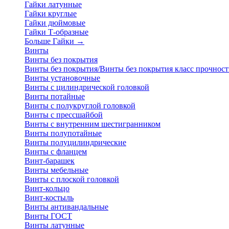
Гайки латунные
Гайки круглые
Гайки дюймовые
Гайки Т-образные
Больше Гайки
→
Винты
Винты без покрытия
Винты без покрытия/Винты без покрытия класс прочност
Винты установочные
Винты с цилиндрической головкой
Винты потайные
Винты с полукруглой головкой
Винты с прессшайбой
Винты с внутренним шестигранником
Винты полупотайные
Винты полуцилиндрические
Винты с фланцем
Винт-барашек
Винты мебельные
Винты с плоской головкой
Винт-кольцо
Винт-костыль
Винты антивандальные
Винты ГОСТ
Винты латунные