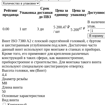
Срок
Рейтинг
Цена за
Цена за
Упаковка
доставки
Доступнос
продавца
единицу
упаковку
до ПВЗ
В наличии
упак.
5 200.47
₽
47
₽
0.00
1 шт
3 дн
5 200
+
/ шт
В корзину
Винт ISO 7380 A2 с плоской скруглённой головкой, с буртом
и шестигранным углублением под ключ. Достаточно часто
данный винт используют при монтаже в станках и приборах.
Кроме того, его применяют для крепления различных
конструкций в таких сферах, как машиностроение,
приборостроение и строительство. Для монтажа такого винта
используют специальную шестигранную отвертку.
Высота головки, мм (Винт)
4,4
Диаметр резьбы
М8
Длина винта
50
Основные характеристики
Вид винта
Крепежный