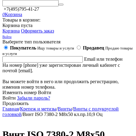
+7(495)795-41-27
0
Корзина
Товары в корзине:
Корзина пуста
Корзина
Оформить заказ
Войти
Выберите тип пользователя
Покупатель
Продавец
Ищу товары и услуги
Продаю товары
и услуги
Email или телефон
На номер [phone] уже зарегистирован личный кабинет с
почтой [email].
Вы можете войти в него или продолжить регистрацию,
изменив номер телефона.
Изменить номер
Войти
Войти
Забыли пароль?
Продолжить
Главная
/
Крепеж и метизы
/
Винты
/
Винты с полукруглой
головкой
/
Винт ISO 7380-2 М8х50 кл.пр.10,9 Оц
Винт ISO 7380-2 М8х50