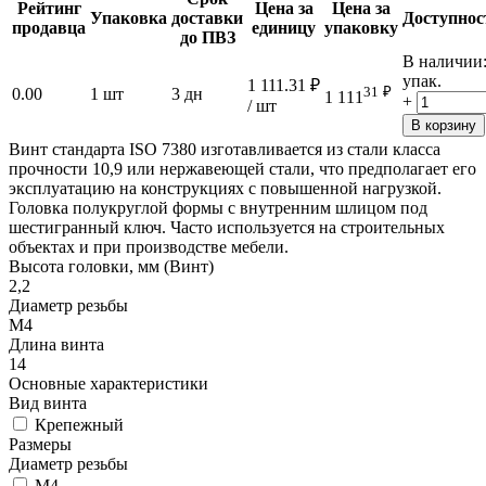
Рейтинг
Цена за
Цена за
Упаковка
доставки
Доступнос
продавца
единицу
упаковку
до ПВЗ
В наличии
упак.
1 111.31
₽
31
₽
0.00
1 шт
3 дн
1 111
+
/ шт
В корзину
Винт стандарта ISO 7380 изготавливается из стали класса
прочности 10,9 или нержавеющей стали, что предполагает его
эксплуатацию на конструкциях с повышенной нагрузкой.
Головка полукруглой формы с внутренним шлицом под
шестигранный ключ. Часто используется на строительных
объектах и при производстве мебели.
Высота головки, мм (Винт)
2,2
Диаметр резьбы
М4
Длина винта
14
Основные характеристики
Вид винта
Крепежный
Размеры
Диаметр резьбы
М4