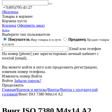
+7(495)795-41-27
0
Корзина
Товары в корзине:
Корзина пуста
Корзина
Оформить заказ
Войти
Выберите тип пользователя
Покупатель
Продавец
Ищу товары и услуги
Продаю товары
и услуги
Email или телефон
На номер [phone] уже зарегистирован личный кабинет с
почтой [email].
Вы можете войти в него или продолжить регистрацию,
изменив номер телефона.
Изменить номер
Войти
Войти
Забыли пароль?
Продолжить
Главная
/
Крепеж и метизы
/
Винты
/
Винты с полукруглой
головкой
/
Винт ISO 7380 М4х14 А2
Винт ISO 7380 М4х14 А2