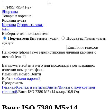
+7(495)795-41-27
0
Корзина
Товары в корзине:
Корзина пуста
Корзина
Оформить заказ
Войти
Выберите тип пользователя
Покупатель
Продавец
Ищу товары и услуги
Продаю товары
и услуги
Email или телефон
На номер [phone] уже зарегистирован личный кабинет с
почтой [email].
Вы можете войти в него или продолжить регистрацию,
изменив номер телефона.
Изменить номер
Войти
Войти
Забыли пароль?
Продолжить
Главная
/
Крепеж и метизы
/
Винты
/
Винты с полукруглой
головкой
/
Винт ISO 7380 М5х14 кл.пр.10,9 Оц
Винт ISO 7380 М5х14