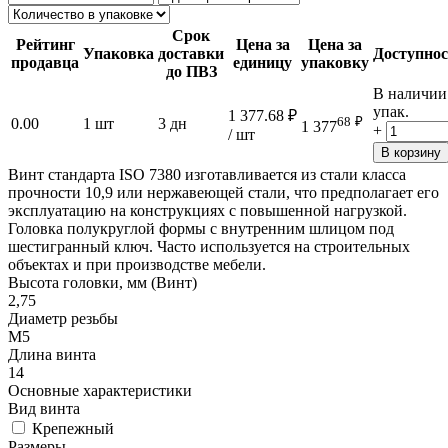
Срок
Рейтинг
Цена за
Цена за
Упаковка
доставки
Доступнос
продавца
единицу
упаковку
до ПВЗ
В наличии
упак.
1 377.68
₽
68
₽
0.00
1 шт
3 дн
1 377
+
/ шт
В корзину
Винт стандарта ISO 7380 изготавливается из стали класса
прочности 10,9 или нержавеющей стали, что предполагает его
эксплуатацию на конструкциях с повышенной нагрузкой.
Головка полукруглой формы с внутренним шлицом под
шестигранный ключ. Часто используется на строительных
объектах и при производстве мебели.
Высота головки, мм (Винт)
2,75
Диаметр резьбы
М5
Длина винта
14
Основные характеристики
Вид винта
Крепежный
Размеры