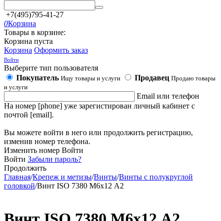
+7(495)795-41-27
0
Корзина
Товары в корзине:
Корзина пуста
Корзина
Оформить заказ
Войти
Выберите тип пользователя
Покупатель
Продавец
Ищу товары и услуги
Продаю товары
и услуги
Email или телефон
На номер [phone] уже зарегистирован личный кабинет с
почтой [email].
Вы можете войти в него или продолжить регистрацию,
изменив номер телефона.
Изменить номер
Войти
Войти
Забыли пароль?
Продолжить
Главная
/
Крепеж и метизы
/
Винты
/
Винты с полукруглой
головкой
/
Винт ISO 7380 М6х12 А2
Винт ISO 7380 М6х12 А2