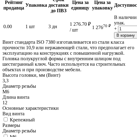
Рейтинг
Цена за
Цена за
Упаковка
доставки
Доступнос
продавца
единицу
упаковку
до ПВЗ
В наличии
упак.
1 276.70
₽
70
₽
0.00
1 шт
3 дн
1 276
+
/ шт
В корзину
Винт стандарта ISO 7380 изготавливается из стали класса
прочности 10,9 или нержавеющей стали, что предполагает его
эксплуатацию на конструкциях с повышенной нагрузкой.
Головка полукруглой формы с внутренним шлицом под
шестигранный ключ. Часто используется на строительных
объектах и при производстве мебели.
Высота головки, мм (Винт)
3,3
Диаметр резьбы
М6
Длина винта
12
Основные характеристики
Вид винта
Крепежный
Размеры
Диаметр резьбы
М6