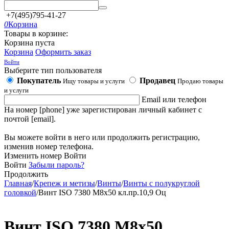
+7(495)795-41-27
0
Корзина
Товары в корзине:
Корзина пуста
Корзина
Оформить заказ
Войти
Выберите тип пользователя
Покупатель
Продавец
Ищу товары и услуги
Продаю товары
и услуги
Email или телефон
На номер [phone] уже зарегистирован личный кабинет с
почтой [email].
Вы можете войти в него или продолжить регистрацию,
изменив номер телефона.
Изменить номер
Войти
Войти
Забыли пароль?
Продолжить
Главная
/
Крепеж и метизы
/
Винты
/
Винты с полукруглой
головкой
/
Винт ISO 7380 М8х50 кл.пр.10,9 Оц
Винт ISO 7380 М8х50