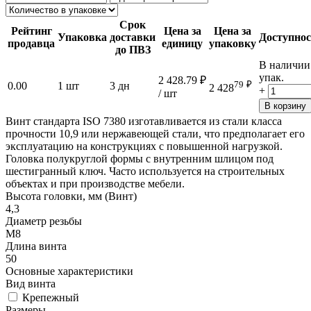
Срок
Рейтинг
Цена за
Цена за
Упаковка
доставки
Доступнос
продавца
единицу
упаковку
до ПВЗ
В наличии
упак.
2 428.79
₽
79
₽
0.00
1 шт
3 дн
2 428
+
/ шт
В корзину
Винт стандарта ISO 7380 изготавливается из стали класса
прочности 10,9 или нержавеющей стали, что предполагает его
эксплуатацию на конструкциях с повышенной нагрузкой.
Головка полукруглой формы с внутренним шлицом под
шестигранный ключ. Часто используется на строительных
объектах и при производстве мебели.
Высота головки, мм (Винт)
4,3
Диаметр резьбы
М8
Длина винта
50
Основные характеристики
Вид винта
Крепежный
Размеры