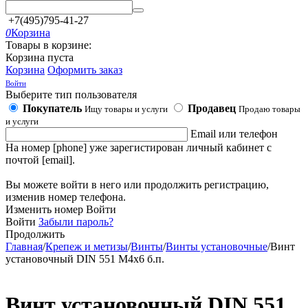
+7(495)795-41-27
0
Корзина
Товары в корзине:
Корзина пуста
Корзина
Оформить заказ
Войти
Выберите тип пользователя
Покупатель
Продавец
Ищу товары и услуги
Продаю товары
и услуги
Email или телефон
На номер [phone] уже зарегистирован личный кабинет с
почтой [email].
Вы можете войти в него или продолжить регистрацию,
изменив номер телефона.
Изменить номер
Войти
Войти
Забыли пароль?
Продолжить
Главная
/
Крепеж и метизы
/
Винты
/
Винты установочные
/
Винт
установочный DIN 551 М4х6 б.п.
Винт установочный DIN 551