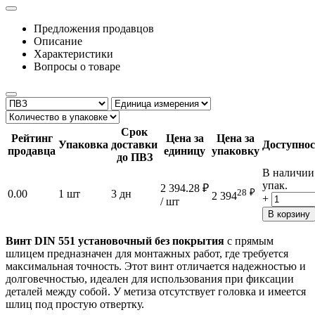
Предложения продавцов
Описание
Характеристики
Вопросы о товаре
Срок
Рейтинг
Цена за
Цена за
Упаковка
доставки
Доступнос
продавца
единицу
упаковку
до ПВЗ
В наличии
упак.
2 394.28
₽
28
₽
0.00
1 шт
3 дн
2 394
+
/ шт
В корзину
Винт DIN 551 установочный без покрытия
с прямым
шлицем предназначен для монтажных работ, где требуется
максимальная точность. Этот винт отличается надежностью и
долговечностью, идеален для использования при фиксации
деталей между собой. У метиза отсутствует головка и имеется
шлиц под простую отвертку.