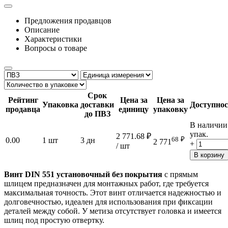
Предложения продавцов
Описание
Характеристики
Вопросы о товаре
Срок
Рейтинг
Цена за
Цена за
Упаковка
доставки
Доступнос
продавца
единицу
упаковку
до ПВЗ
В наличии
упак.
2 771.68
₽
68
₽
0.00
1 шт
3 дн
2 771
+
/ шт
В корзину
Винт DIN 551 установочный без покрытия
с прямым
шлицем предназначен для монтажных работ, где требуется
максимальная точность. Этот винт отличается надежностью и
долговечностью, идеален для использования при фиксации
деталей между собой. У метиза отсутствует головка и имеется
шлиц под простую отвертку.