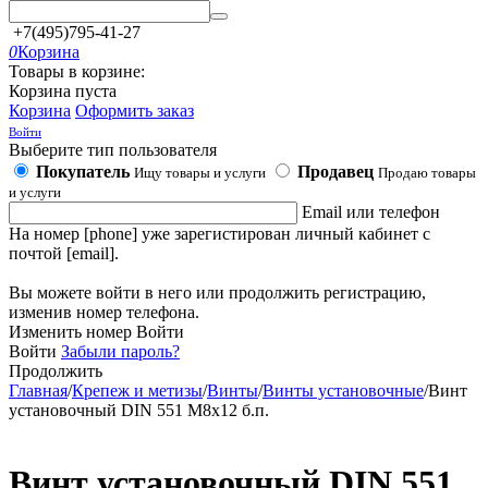
+7(495)795-41-27
0
Корзина
Товары в корзине:
Корзина пуста
Корзина
Оформить заказ
Войти
Выберите тип пользователя
Покупатель
Продавец
Ищу товары и услуги
Продаю товары
и услуги
Email или телефон
На номер [phone] уже зарегистирован личный кабинет с
почтой [email].
Вы можете войти в него или продолжить регистрацию,
изменив номер телефона.
Изменить номер
Войти
Войти
Забыли пароль?
Продолжить
Главная
/
Крепеж и метизы
/
Винты
/
Винты установочные
/
Винт
установочный DIN 551 М8х12 б.п.
Винт установочный DIN 551