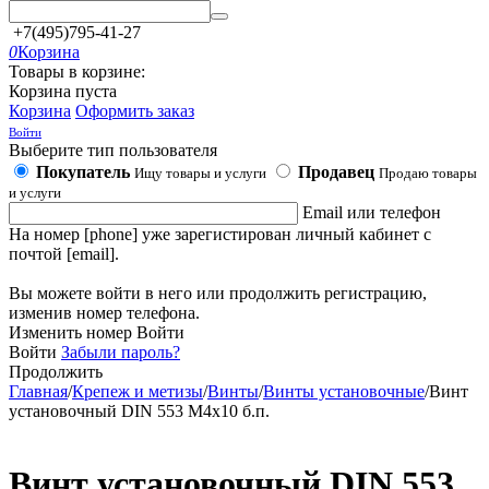
+7(495)795-41-27
0
Корзина
Товары в корзине:
Корзина пуста
Корзина
Оформить заказ
Войти
Выберите тип пользователя
Покупатель
Продавец
Ищу товары и услуги
Продаю товары
и услуги
Email или телефон
На номер [phone] уже зарегистирован личный кабинет с
почтой [email].
Вы можете войти в него или продолжить регистрацию,
изменив номер телефона.
Изменить номер
Войти
Войти
Забыли пароль?
Продолжить
Главная
/
Крепеж и метизы
/
Винты
/
Винты установочные
/
Винт
установочный DIN 553 М4х10 б.п.
Винт установочный DIN 553