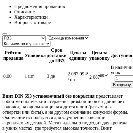
Предложения продавцов
Описание
Характеристики
Вопросы о товаре
Срок
Рейтинг
Цена за
Цена за
Упаковка
доставки
Доступнос
продавца
единицу
упаковку
до ПВЗ
В наличии
упак.
2 087.09
₽
09
₽
0.00
1 шт
3 дн
2 087
+
/ шт
В корзину
Винт DIN 553 установочный без покрытия
представляет
собой металлический стержень с резьбой по всей длине без
головки, на одном конце находится шлиц (разъем для
отвертки или биты), а на другом окончание конусной формы.
Окончание используется для улучшения фиксации
скрепляемых деталей. Метиз идеально подходит для крепежа
в узких местах, где требуется высокая точность. Винт