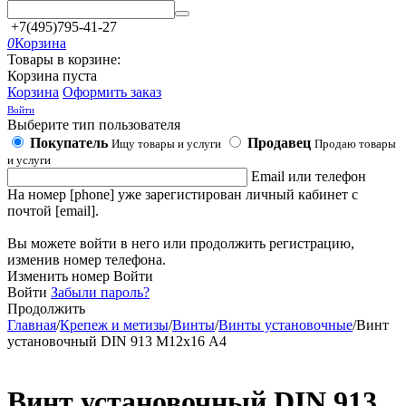
+7(495)795-41-27
0
Корзина
Товары в корзине:
Корзина пуста
Корзина
Оформить заказ
Войти
Выберите тип пользователя
Покупатель
Продавец
Ищу товары и услуги
Продаю товары
и услуги
Email или телефон
На номер [phone] уже зарегистирован личный кабинет с
почтой [email].
Вы можете войти в него или продолжить регистрацию,
изменив номер телефона.
Изменить номер
Войти
Войти
Забыли пароль?
Продолжить
Главная
/
Крепеж и метизы
/
Винты
/
Винты установочные
/
Винт
установочный DIN 913 М12х16 А4
Винт установочный DIN 913