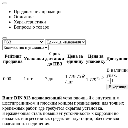
Предложения продавцов
Описание
Характеристики
Вопросы о товаре
Срок
Рейтинг
Цена за
Цена за
Упаковка
доставки
Доступнос
продавца
единицу
упаковку
до ПВЗ
В наличии
упак.
1 779.75
₽
75
₽
0.00
1 шт
3 дн
1 779
+
/ шт
В корзину
Винт DIN 913 нержавеющий
установочный с внутренним
шестигранником и плоским концом предназначен для точных
крепежных работ, где требуется скрытая установка.
Нержавеющая сталь повышает устойчивость к коррозии во
влажных и агрессивных средах эксплуатации, обеспечивая
надежность соединения.