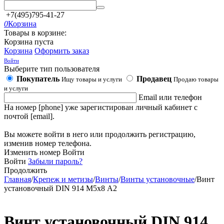
+7(495)795-41-27
0
Корзина
Товары в корзине:
Корзина пуста
Корзина
Оформить заказ
Войти
Выберите тип пользователя
Покупатель
Продавец
Ищу товары и услуги
Продаю товары
и услуги
Email или телефон
На номер [phone] уже зарегистирован личный кабинет с
почтой [email].
Вы можете войти в него или продолжить регистрацию,
изменив номер телефона.
Изменить номер
Войти
Войти
Забыли пароль?
Продолжить
Главная
/
Крепеж и метизы
/
Винты
/
Винты установочные
/
Винт
установочный DIN 914 М5х8 А2
Винт установочный DIN 914