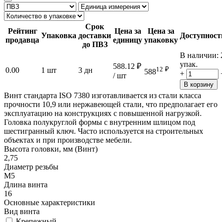
Срок
Рейтинг
Цена за
Цена за
Упаковка
доставки
Доступност
продавца
единицу
упаковку
до ПВЗ
В наличии:
упак.
588.12
₽
12
₽
0.00
1 шт
3 дн
588
+
/ шт
В корзину
Винт стандарта ISO 7380 изготавливается из стали класса
прочности 10,9 или нержавеющей стали, что предполагает его
эксплуатацию на конструкциях с повышенной нагрузкой.
Головка полукруглой формы с внутренним шлицом под
шестигранный ключ. Часто используется на строительных
объектах и при производстве мебели.
Высота головки, мм (Винт)
2,75
Диаметр резьбы
М5
Длина винта
16
Основные характеристики
Вид винта
Крепежный