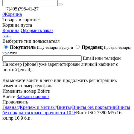
+7(495)795-41-27
0
Корзина
Товары в корзине:
Корзина пуста
Корзина
Оформить заказ
Войти
Выберите тип пользователя
Покупатель
Продавец
Ищу товары и услуги
Продаю товары
и услуги
Email или телефон
На номер [phone] уже зарегистирован личный кабинет с
почтой [email].
Вы можете войти в него или продолжить регистрацию,
изменив номер телефона.
Изменить номер
Войти
Войти
Забыли пароль?
Продолжить
Главная
/
Крепеж и метизы
/
Винты
/
Винты без покрытия/Винты
без покрытия класс прочности 10,9
/
Винт ISO 7380 М5х16
кл.пр.10,9 б.п.