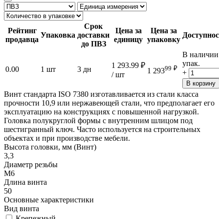
Срок
Рейтинг
Цена за
Цена за
Упаковка
доставки
Доступнос
продавца
единицу
упаковку
до ПВЗ
В наличии
упак.
1 293.99
₽
99
₽
0.00
1 шт
3 дн
1 293
+
/ шт
В корзину
Винт стандарта ISO 7380 изготавливается из стали класса
прочности 10,9 или нержавеющей стали, что предполагает его
эксплуатацию на конструкциях с повышенной нагрузкой.
Головка полукруглой формы с внутренним шлицом под
шестигранный ключ. Часто используется на строительных
объектах и при производстве мебели.
Высота головки, мм (Винт)
3,3
Диаметр резьбы
М6
Длина винта
50
Основные характеристики
Вид винта
Крепежный