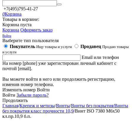
+7(495)795-41-27
0
Корзина
Товары в корзине:
Корзина пуста
Корзина
Оформить заказ
Войти
Выберите тип пользователя
Покупатель
Продавец
Ищу товары и услуги
Продаю товары
и услуги
Email или телефон
На номер [phone] уже зарегистирован личный кабинет с
почтой [email].
Вы можете войти в него или продолжить регистрацию,
изменив номер телефона.
Изменить номер
Войти
Войти
Забыли пароль?
Продолжить
Главная
/
Крепеж и метизы
/
Винты
/
Винты без покрытия/Винты
без покрытия класс прочности 10,9
/
Винт ISO 7380 М6х50
кл.пр.10,9 б.п.