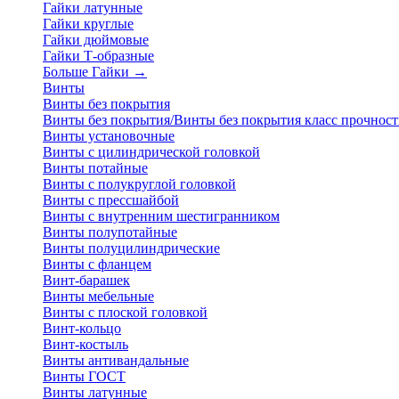
Гайки латунные
Гайки круглые
Гайки дюймовые
Гайки Т-образные
Больше Гайки
→
Винты
Винты без покрытия
Винты без покрытия/Винты без покрытия класс прочност
Винты установочные
Винты с цилиндрической головкой
Винты потайные
Винты с полукруглой головкой
Винты с прессшайбой
Винты с внутренним шестигранником
Винты полупотайные
Винты полуцилиндрические
Винты с фланцем
Винт-барашек
Винты мебельные
Винты с плоской головкой
Винт-кольцо
Винт-костыль
Винты антивандальные
Винты ГОСТ
Винты латунные