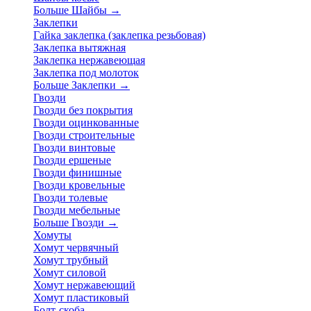
Больше Шайбы
→
Заклепки
Гайка заклепка (заклепка резьбовая)
Заклепка вытяжная
Заклепка нержавеющая
Заклепка под молоток
Больше Заклепки
→
Гвозди
Гвозди без покрытия
Гвозди оцинкованные
Гвозди строительные
Гвозди винтовые
Гвозди ершеные
Гвозди финишные
Гвозди кровельные
Гвозди толевые
Гвозди мебельные
Больше Гвозди
→
Хомуты
Хомут червячный
Хомут трубный
Хомут силовой
Хомут нержавеющий
Хомут пластиковый
Болт-скоба