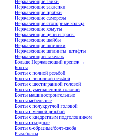
Нержавеющие гайки
Нержавеющие заклепки
Нержавеющие пробки
Нержавеющие саморезы
Нержавеющие стопорные кольца
Нержавеющие хомуты
Нержавеющие цепи и тросы
Нержавеющие шайбы
Нержавеющие шпильки
Нержавеющие шплинты, штифты
Нержавеющий такелаж
Больше Нержавеющий крепеж
→
Болты
Болты с полной резьбой
Болты с неполной резьбой
Болты с шестигранной головой
Болты с уменьшенной головой
Болты машиностроительные
Болты мебельные
Болты с полукруглой головой
Болты с мелкой резьбой
Болты с квадратным подголовником
Болты откидные
Болты u-образные/болт-скоба
Рым-болты