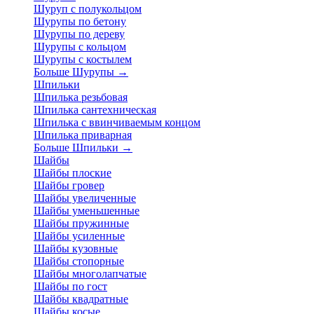
Шуруп с полукольцом
Шурупы по бетону
Шурупы по дереву
Шурупы с кольцом
Шурупы с костылем
Больше Шурупы
→
Шпильки
Шпилька резьбовая
Шпилька сантехническая
Шпилька с ввинчиваемым концом
Шпилька приварная
Больше Шпильки
→
Шайбы
Шайбы плоские
Шайбы гровер
Шайбы увеличенные
Шайбы уменьшенные
Шайбы пружинные
Шайбы усиленные
Шайбы кузовные
Шайбы стопорные
Шайбы многолапчатые
Шайбы по гост
Шайбы квадратные
Шайбы косые