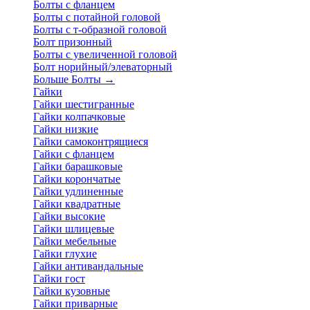
Болты с фланцем
Болты с потайной головой
Болты с т-образной головой
Болт призонный
Болты с увеличенной головой
Болт норийный/элеваторный
Больше Болты
→
Гайки
Гайки шестигранные
Гайки колпачковые
Гайки низкие
Гайки самоконтрящиеся
Гайки с фланцем
Гайки барашковые
Гайки корончатые
Гайки удлиненные
Гайки квадратные
Гайки высокие
Гайки шлицевые
Гайки мебельные
Гайки глухие
Гайки антивандальные
Гайки гост
Гайки кузовные
Гайки приварные