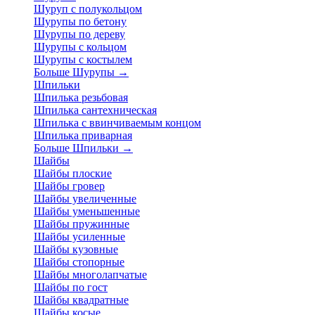
Шуруп с полукольцом
Шурупы по бетону
Шурупы по дереву
Шурупы с кольцом
Шурупы с костылем
Больше Шурупы
→
Шпильки
Шпилька резьбовая
Шпилька сантехническая
Шпилька с ввинчиваемым концом
Шпилька приварная
Больше Шпильки
→
Шайбы
Шайбы плоские
Шайбы гровер
Шайбы увеличенные
Шайбы уменьшенные
Шайбы пружинные
Шайбы усиленные
Шайбы кузовные
Шайбы стопорные
Шайбы многолапчатые
Шайбы по гост
Шайбы квадратные
Шайбы косые