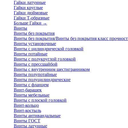
Гайки латунные
Гайки круглые
Гайки дюймовые
Гайки Т-образные
Больше Гайки
→
Винты
Винты без покрытия
Винты без покрытия/Винты без покрытия класс прочност
Винты установочные
Винты с цилиндрической головкой
Винты потайные
Винты с полукруглой головкой
Винты с прессшайбой
Винты с внутренним шестигранником
Винты полупотайные
Винты полуцилиндрические
Винты с фланцем
Винт-барашек
Винты мебельные
Винты с плоской головкой
Винт-кольцо
Винт-костыль
Винты антивандальные
Винты ГОСТ
Винты латунные