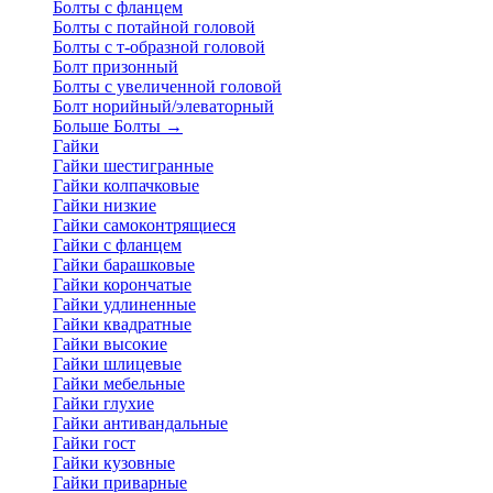
Болты с фланцем
Болты с потайной головой
Болты с т-образной головой
Болт призонный
Болты с увеличенной головой
Болт норийный/элеваторный
Больше Болты
→
Гайки
Гайки шестигранные
Гайки колпачковые
Гайки низкие
Гайки самоконтрящиеся
Гайки с фланцем
Гайки барашковые
Гайки корончатые
Гайки удлиненные
Гайки квадратные
Гайки высокие
Гайки шлицевые
Гайки мебельные
Гайки глухие
Гайки антивандальные
Гайки гост
Гайки кузовные
Гайки приварные