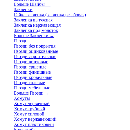
Больше Шайбы
→
Заклепки
Гайка заклепка (заклепка резьбовая)
Заклепка вытяжная
Заклепка нержавеющая
Заклепка под молоток
Больше Заклепки
→
Гвозди
Гвозди без покрытия
Гвозди оцинкованные
Гвозди строительные
Гвозди винтовые
Гвозди ершеные
Гвозди финишные
Гвозди кровельные
Гвозди толевые
Гвозди мебельные
Больше Гвозди
→
Хомуты
Хомут червячный
Хомут трубный
Хомут силовой
Хомут нержавеющий
Хомут пластиковый
Болт-скоба