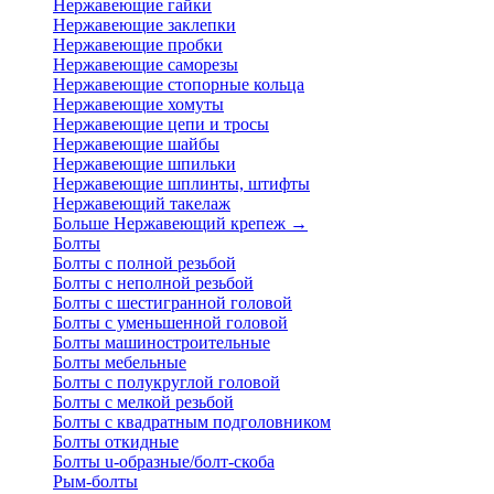
Нержавеющие гайки
Нержавеющие заклепки
Нержавеющие пробки
Нержавеющие саморезы
Нержавеющие стопорные кольца
Нержавеющие хомуты
Нержавеющие цепи и тросы
Нержавеющие шайбы
Нержавеющие шпильки
Нержавеющие шплинты, штифты
Нержавеющий такелаж
Больше Нержавеющий крепеж
→
Болты
Болты с полной резьбой
Болты с неполной резьбой
Болты с шестигранной головой
Болты с уменьшенной головой
Болты машиностроительные
Болты мебельные
Болты с полукруглой головой
Болты с мелкой резьбой
Болты с квадратным подголовником
Болты откидные
Болты u-образные/болт-скоба
Рым-болты