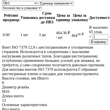
Срок
Рейтинг
Цена за
Цена за
Упаковка
доставки
Доступност
продавца
единицу
упаковку
до ПВЗ
В наличии:
65 упак.
464.36
₽
36
₽
0.00
1 шт
3 дн
464
+
/ шт
В корзину
Винт ISO 7379 12,9 с шестигранником и утолщенным
стержнем. Используется в соединениях с высокими
нагрузками различных типов. Благодаря шестигранному
углублению применение больших усилий для затяжки, не
требуется, а само соединение получается довольно прочным.
Для монтажа винтов ISO 7379 используются Г-образные
шестигранные ключи и насадки для электроинструмента.
Высота головки, мм (Винт)
8
Диаметр резьбы
М10
Длина винта
12
Основные характеристики
Вид винта