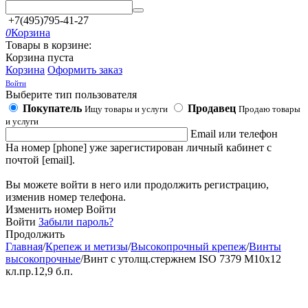
+7(495)795-41-27
0
Корзина
Товары в корзине:
Корзина пуста
Корзина
Оформить заказ
Войти
Выберите тип пользователя
Покупатель
Продавец
Ищу товары и услуги
Продаю товары
и услуги
Email или телефон
На номер [phone] уже зарегистирован личный кабинет с
почтой [email].
Вы можете войти в него или продолжить регистрацию,
изменив номер телефона.
Изменить номер
Войти
Войти
Забыли пароль?
Продолжить
Главная
/
Крепеж и метизы
/
Высокопрочный крепеж
/
Винты
высокопрочные
/
Винт с утолщ.стержнем ISO 7379 М10х12
кл.пр.12,9 б.п.