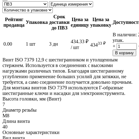
Срок
Рейтинг
Цена за
Цена за
Упаковка
доставки
Доступност
продавца
единицу
упаковку
до ПВЗ
В наличии:
упак.
434.33
₽
33
₽
0.00
1 шт
3 дн
434
+
/ шт
В корзину
Винт ISO 7379 12,9 с шестигранником и утолщенным
стержнем. Используется в соединениях с высокими
нагрузками различных типов. Благодаря шестигранному
углублению применение больших усилий для затяжки, не
требуется, а само соединение получается довольно прочным.
Для монтажа винтов ISO 7379 используются Г-образные
шестигранные ключи и насадки для электроинструмента.
Высота головки, мм (Винт)
7
Диаметр резьбы
М8
Длина винта
40
Основные характеристики
Вид винта