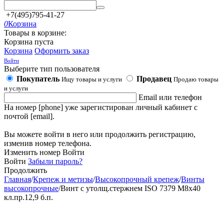
+7(495)795-41-27
0
Корзина
Товары в корзине:
Корзина пуста
Корзина
Оформить заказ
Войти
Выберите тип пользователя
Покупатель
Продавец
Ищу товары и услуги
Продаю товары
и услуги
Email или телефон
На номер [phone] уже зарегистирован личный кабинет с
почтой [email].
Вы можете войти в него или продолжить регистрацию,
изменив номер телефона.
Изменить номер
Войти
Войти
Забыли пароль?
Продолжить
Главная
/
Крепеж и метизы
/
Высокопрочный крепеж
/
Винты
высокопрочные
/
Винт с утолщ.стержнем ISO 7379 М8х40
кл.пр.12,9 б.п.