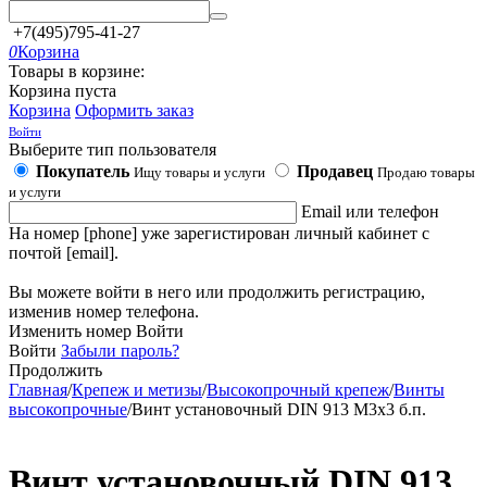
+7(495)795-41-27
0
Корзина
Товары в корзине:
Корзина пуста
Корзина
Оформить заказ
Войти
Выберите тип пользователя
Покупатель
Продавец
Ищу товары и услуги
Продаю товары
и услуги
Email или телефон
На номер [phone] уже зарегистирован личный кабинет с
почтой [email].
Вы можете войти в него или продолжить регистрацию,
изменив номер телефона.
Изменить номер
Войти
Войти
Забыли пароль?
Продолжить
Главная
/
Крепеж и метизы
/
Высокопрочный крепеж
/
Винты
высокопрочные
/
Винт установочный DIN 913 М3х3 б.п.
Винт установочный DIN 913