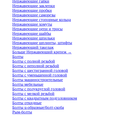
Нержавеющие гайки
Нержавеющие заклепки
Нержавеющие пробки
Нержавеющие саморезы
Нержавеющие стопорные кольца
Нержавеющие хомуты
Нержавеющие цепи и тросы
Нержавеющие шайбы
Нержавеющие шпильки
Нержавеющие шплинты, штифты
Нержавеющий такелаж
Больше Нержавеющий крепеж
→
Болты
Болты с полной резьбой
Болты с неполной резьбой
Болты с шестигранной головой
Болты с уменьшенной головой
Болты машиностроительные
Болты мебельные
Болты с полукруглой головой
Болты с мелкой резьбой
Болты с квадратным подголовником
Болты откидные
Болты u-образные/болт-скоба
Рым-болты