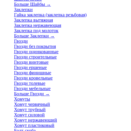
Больше Шайбы
→
Заклепки
Гайка заклепка (заклепка резьбовая)
Заклепка вытяжная
Заклепка нержавеющая
Заклепка под молоток
Больше Заклепки
→
Гвозди
Гвозди без покрытия
Гвозди оцинкованные
Гвозди строительные
Гвозди винтовые
Гвозди ершеные
Гвозди финишные
Гвозди кровельные
Гвозди толевые
Гвозди мебельные
Больше Гвозди
→
Хомуты
Хомут червячный
Хомут трубный
Хомут силовой
Хомут нержавеющий
Хомут пластиковый
Болт-скоба