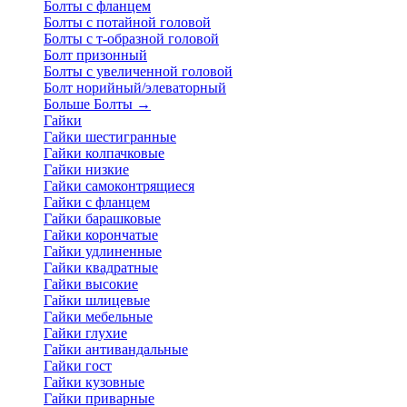
Болты с фланцем
Болты с потайной головой
Болты с т-образной головой
Болт призонный
Болты с увеличенной головой
Болт норийный/элеваторный
Больше Болты
→
Гайки
Гайки шестигранные
Гайки колпачковые
Гайки низкие
Гайки самоконтрящиеся
Гайки с фланцем
Гайки барашковые
Гайки корончатые
Гайки удлиненные
Гайки квадратные
Гайки высокие
Гайки шлицевые
Гайки мебельные
Гайки глухие
Гайки антивандальные
Гайки гост
Гайки кузовные
Гайки приварные