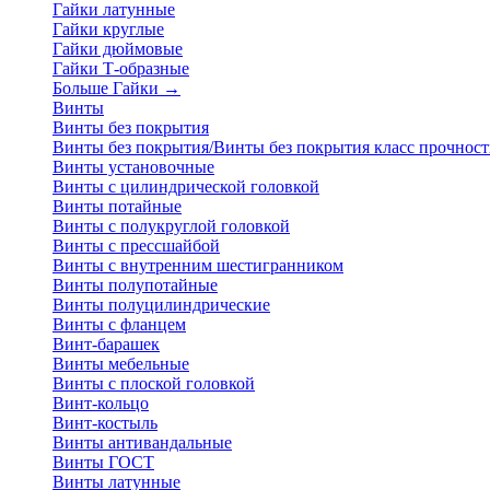
Гайки латунные
Гайки круглые
Гайки дюймовые
Гайки Т-образные
Больше Гайки
→
Винты
Винты без покрытия
Винты без покрытия/Винты без покрытия класс прочност
Винты установочные
Винты с цилиндрической головкой
Винты потайные
Винты с полукруглой головкой
Винты с прессшайбой
Винты с внутренним шестигранником
Винты полупотайные
Винты полуцилиндрические
Винты с фланцем
Винт-барашек
Винты мебельные
Винты с плоской головкой
Винт-кольцо
Винт-костыль
Винты антивандальные
Винты ГОСТ
Винты латунные