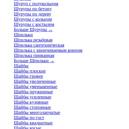
Шуруп с полукольцом
Шурупы по бетону
Шурупы по дереву
Шурупы с кольцом
Шурупы с костылем
Больше Шурупы
→
Шпильки
Шпилька резьбовая
Шпилька сантехническая
Шпилька с ввинчиваемым концом
Шпилька приварная
Больше Шпильки
→
Шайбы
Шайбы плоские
Шайбы гровер
Шайбы увеличенные
Шайбы уменьшенные
Шайбы пружинные
Шайбы усиленные
Шайбы кузовные
Шайбы стопорные
Шайбы многолапчатые
Шайбы по гост
Шайбы квадратные
Шайбы косые