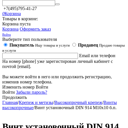
+7(495)795-41-27
0
Корзина
Товары в корзине:
Корзина пуста
Корзина
Оформить заказ
Войти
Выберите тип пользователя
Покупатель
Продавец
Ищу товары и услуги
Продаю товары
и услуги
Email или телефон
На номер [phone] уже зарегистирован личный кабинет с
почтой [email].
Вы можете войти в него или продолжить регистрацию,
изменив номер телефона.
Изменить номер
Войти
Войти
Забыли пароль?
Продолжить
Главная
/
Крепеж и метизы
/
Высокопрочный крепеж
/
Винты
высокопрочные
/
Винт установочный DIN 914 М10х10 б.п.
Винт установочный DIN 914