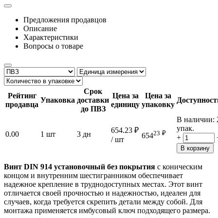
Предложения продавцов
Описание
Характеристики
Вопросы о товаре
Срок
Рейтинг
Цена за
Цена за
Упаковка
доставки
Доступност
продавца
единицу
упаковку
до ПВЗ
В наличии:
упак.
654.23
₽
23
₽
0.00
1 шт
3 дн
654
+
/ шт
В корзину
Винт DIN 914 установочный без покрытия
с коническим
концом и внутренним шестигранником обеспечивает
надежное крепление в труднодоступных местах. Этот винт
отличается своей прочностью и надежностью, идеален для
случаев, когда требуется скрепить детали между собой. Для
монтажа применяется имбусовый ключ подходящего размера.