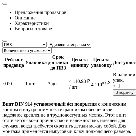
Предложения продавцов
Описание
Характеристики
Вопросы о товаре
Срок
Рейтинг
Цена за
Цена за
Упаковка
доставки
Доступнос
продавца
единицу
упаковку
до ПВЗ
В наличии
упак.
4 110.93
₽
93
₽
0.00
1 шт
3 дн
4 110
+
/ шт
В корзину
Винт DIN 914 установочный без покрытия
с коническим
концом и внутренним шестигранником обеспечивает
надежное крепление в труднодоступных местах. Этот винт
отличается своей прочностью и надежностью, идеален для
случаев, когда требуется скрепить детали между собой. Для
монтажа применяется имбусовый ключ подходящего размера.