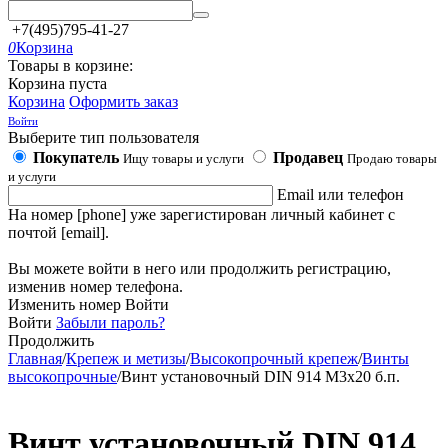
+7(495)795-41-27
0
Корзина
Товары в корзине:
Корзина пуста
Корзина
Оформить заказ
Войти
Выберите тип пользователя
Покупатель
Продавец
Ищу товары и услуги
Продаю товары
и услуги
Email или телефон
На номер [phone] уже зарегистирован личный кабинет с
почтой [email].
Вы можете войти в него или продолжить регистрацию,
изменив номер телефона.
Изменить номер
Войти
Войти
Забыли пароль?
Продолжить
Главная
/
Крепеж и метизы
/
Высокопрочный крепеж
/
Винты
высокопрочные
/
Винт установочный DIN 914 М3х20 б.п.
Винт установочный DIN 914