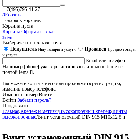
+7(495)795-41-27
0
Корзина
Товары в корзине:
Корзина пуста
Корзина
Оформить заказ
Войти
Выберите тип пользователя
Покупатель
Продавец
Ищу товары и услуги
Продаю товары
и услуги
Email или телефон
На номер [phone] уже зарегистирован личный кабинет с
почтой [email].
Вы можете войти в него или продолжить регистрацию,
изменив номер телефона.
Изменить номер
Войти
Войти
Забыли пароль?
Продолжить
Главная
/
Крепеж и метизы
/
Высокопрочный крепеж
/
Винты
высокопрочные
/
Винт установочный DIN 915 М10х12 б.п.
Винт установочный DIN 915