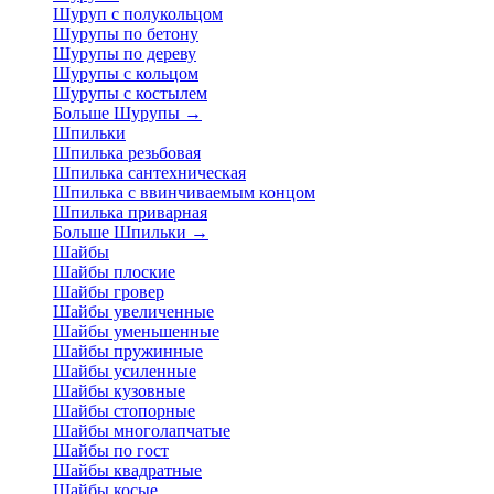
Шуруп с полукольцом
Шурупы по бетону
Шурупы по дереву
Шурупы с кольцом
Шурупы с костылем
Больше Шурупы
→
Шпильки
Шпилька резьбовая
Шпилька сантехническая
Шпилька с ввинчиваемым концом
Шпилька приварная
Больше Шпильки
→
Шайбы
Шайбы плоские
Шайбы гровер
Шайбы увеличенные
Шайбы уменьшенные
Шайбы пружинные
Шайбы усиленные
Шайбы кузовные
Шайбы стопорные
Шайбы многолапчатые
Шайбы по гост
Шайбы квадратные
Шайбы косые