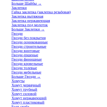
Больше Шайбы
→
Заклепки
Гайка заклепка (заклепка резьбовая)
Заклепка вытяжная
Заклепка нержавеющая
Заклепка под молоток
Больше Заклепки
→
Гвозди
Гвозди без покрытия
Гвозди оцинкованные
Гвозди строительные
Гвозди винтовые
Гвозди ершеные
Гвозди финишные
Гвозди кровельные
Гвозди толевые
Гвозди мебельные
Больше Гвозди
→
Хомуты
Хомут червячный
Хомут трубный
Хомут силовой
Хомут нержавеющий
Хомут пластиковый
Болт-скоба