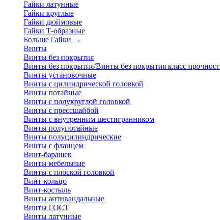
Гайки латунные
Гайки круглые
Гайки дюймовые
Гайки Т-образные
Больше Гайки
→
Винты
Винты без покрытия
Винты без покрытия/Винты без покрытия класс прочност
Винты установочные
Винты с цилиндрической головкой
Винты потайные
Винты с полукруглой головкой
Винты с прессшайбой
Винты с внутренним шестигранником
Винты полупотайные
Винты полуцилиндрические
Винты с фланцем
Винт-барашек
Винты мебельные
Винты с плоской головкой
Винт-кольцо
Винт-костыль
Винты антивандальные
Винты ГОСТ
Винты латунные