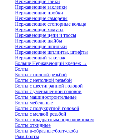
Нержавеющие гайки
Нержавеющие заклепки
Нержавеющие пробки
Нержавеющие саморезы
Нержавеющие стопорные кольца
Нержавеющие хомуты
Нержавеющие цепи и тросы
Нержавеющие шайбы
Нержавеющие шпильки
Нержавеющие шплинты, штифты
Нержавеющий такелаж
Больше Нержавеющий крепеж
→
Болты
Болты с полной резьбой
Болты с неполной резьбой
Болты с шестигранной головой
Болты с уменьшенной головой
Болты машиностроительные
Болты мебельные
Болты с полукруглой головой
Болты с мелкой резьбой
Болты с квадратным подголовником
Болты откидные
Болты u-образные/болт-скоба
Рым-болты