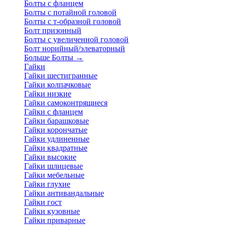
Болты с фланцем
Болты с потайной головой
Болты с т-образной головой
Болт призонный
Болты с увеличенной головой
Болт норийный/элеваторный
Больше Болты
→
Гайки
Гайки шестигранные
Гайки колпачковые
Гайки низкие
Гайки самоконтрящиеся
Гайки с фланцем
Гайки барашковые
Гайки корончатые
Гайки удлиненные
Гайки квадратные
Гайки высокие
Гайки шлицевые
Гайки мебельные
Гайки глухие
Гайки антивандальные
Гайки гост
Гайки кузовные
Гайки приварные