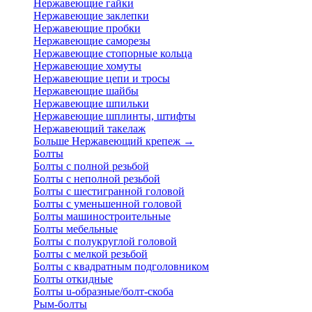
Нержавеющие гайки
Нержавеющие заклепки
Нержавеющие пробки
Нержавеющие саморезы
Нержавеющие стопорные кольца
Нержавеющие хомуты
Нержавеющие цепи и тросы
Нержавеющие шайбы
Нержавеющие шпильки
Нержавеющие шплинты, штифты
Нержавеющий такелаж
Больше Нержавеющий крепеж
→
Болты
Болты с полной резьбой
Болты с неполной резьбой
Болты с шестигранной головой
Болты с уменьшенной головой
Болты машиностроительные
Болты мебельные
Болты с полукруглой головой
Болты с мелкой резьбой
Болты с квадратным подголовником
Болты откидные
Болты u-образные/болт-скоба
Рым-болты