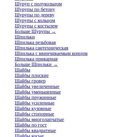
Шуруп с полукольцом
Шурупы по бетону
Шурупы по дереву
Шурупы с кольцом
Шурупы с костылем
Больше Шурупы
→
Шпильки
Шпилька резьбовая
Шпилька сантехническая
Шпилька с ввинчиваемым концом
Шпилька приварная
Больше Шпильки
→
Шайбы
Шайбы плоские
Шайбы гровер
Шайбы увеличенные
Шайбы уменьшенные
Шайбы пружинные
Шайбы усиленные
Шайбы кузовные
Шайбы стопорные
Шайбы многолапчатые
Шайбы по гост
Шайбы квадратные
Шайбы косые