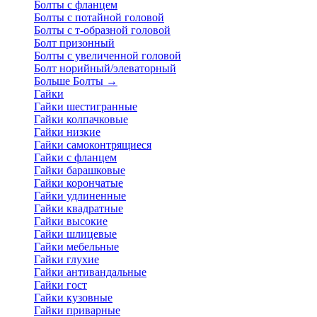
Болты с фланцем
Болты с потайной головой
Болты с т-образной головой
Болт призонный
Болты с увеличенной головой
Болт норийный/элеваторный
Больше Болты
→
Гайки
Гайки шестигранные
Гайки колпачковые
Гайки низкие
Гайки самоконтрящиеся
Гайки с фланцем
Гайки барашковые
Гайки корончатые
Гайки удлиненные
Гайки квадратные
Гайки высокие
Гайки шлицевые
Гайки мебельные
Гайки глухие
Гайки антивандальные
Гайки гост
Гайки кузовные
Гайки приварные