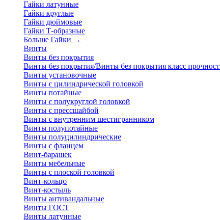
Гайки латунные
Гайки круглые
Гайки дюймовые
Гайки Т-образные
Больше Гайки
→
Винты
Винты без покрытия
Винты без покрытия/Винты без покрытия класс прочност
Винты установочные
Винты с цилиндрической головкой
Винты потайные
Винты с полукруглой головкой
Винты с прессшайбой
Винты с внутренним шестигранником
Винты полупотайные
Винты полуцилиндрические
Винты с фланцем
Винт-барашек
Винты мебельные
Винты с плоской головкой
Винт-кольцо
Винт-костыль
Винты антивандальные
Винты ГОСТ
Винты латунные