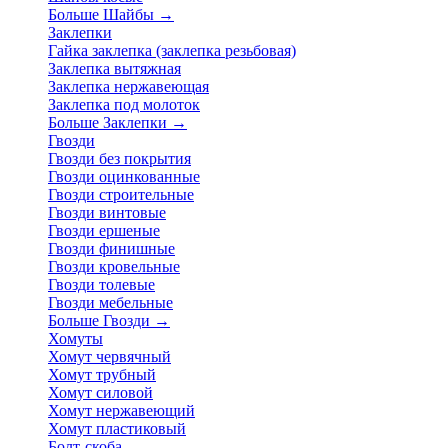
Больше Шайбы
→
Заклепки
Гайка заклепка (заклепка резьбовая)
Заклепка вытяжная
Заклепка нержавеющая
Заклепка под молоток
Больше Заклепки
→
Гвозди
Гвозди без покрытия
Гвозди оцинкованные
Гвозди строительные
Гвозди винтовые
Гвозди ершеные
Гвозди финишные
Гвозди кровельные
Гвозди толевые
Гвозди мебельные
Больше Гвозди
→
Хомуты
Хомут червячный
Хомут трубный
Хомут силовой
Хомут нержавеющий
Хомут пластиковый
Болт-скоба