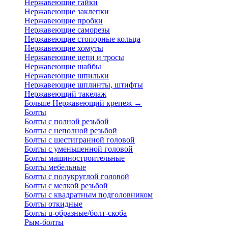
Нержавеющие гайки
Нержавеющие заклепки
Нержавеющие пробки
Нержавеющие саморезы
Нержавеющие стопорные кольца
Нержавеющие хомуты
Нержавеющие цепи и тросы
Нержавеющие шайбы
Нержавеющие шпильки
Нержавеющие шплинты, штифты
Нержавеющий такелаж
Больше Нержавеющий крепеж
→
Болты
Болты с полной резьбой
Болты с неполной резьбой
Болты с шестигранной головой
Болты с уменьшенной головой
Болты машиностроительные
Болты мебельные
Болты с полукруглой головой
Болты с мелкой резьбой
Болты с квадратным подголовником
Болты откидные
Болты u-образные/болт-скоба
Рым-болты