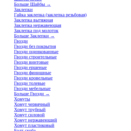
Больше Шайбы
→
Заклепки
Гайка заклепка (заклепка резьбовая)
Заклепка вытяжная
Заклепка нержавеющая
Заклепка под молоток
Больше Заклепки
→
Гвозди
Гвозди без покрытия
Гвозди оцинкованные
Гвозди строительные
Гвозди винтовые
Гвозди ершеные
Гвозди финишные
Гвозди кровельные
Гвозди толевые
Гвозди мебельные
Больше Гвозди
→
Хомуты
Хомут червячный
Хомут трубный
Хомут силовой
Хомут нержавеющий
Хомут пластиковый
Болт-скоба