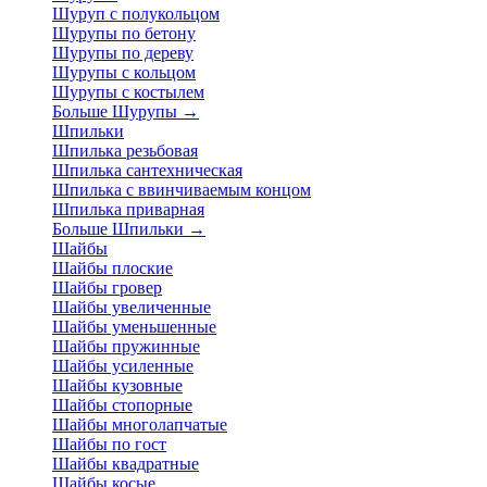
Шуруп с полукольцом
Шурупы по бетону
Шурупы по дереву
Шурупы с кольцом
Шурупы с костылем
Больше Шурупы
→
Шпильки
Шпилька резьбовая
Шпилька сантехническая
Шпилька с ввинчиваемым концом
Шпилька приварная
Больше Шпильки
→
Шайбы
Шайбы плоские
Шайбы гровер
Шайбы увеличенные
Шайбы уменьшенные
Шайбы пружинные
Шайбы усиленные
Шайбы кузовные
Шайбы стопорные
Шайбы многолапчатые
Шайбы по гост
Шайбы квадратные
Шайбы косые