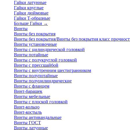
Гайки латунные
Гайки круглые
Гайки дюймовые
Гайки Т-образные
Больше Гайки
→
Винты
Винты без покрытия
Винты без покрытия/Винты без покрытия класс прочност
Винты установочные
Винты с цилиндрической головкой
Винты потайные
Винты с полукруглой головкой
Винты с прессшайбой
Винты с внутренним шестигранником
Винты полупотайные
Винты полуцилиндрические
Винты с фланцем
Винт-барашек
Винты мебельные
Винты с плоской головкой
Винт-кольцо
Винт-костыль
Винты антивандальные
Винты ГОСТ
Винты латунные