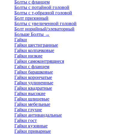
Болты с фланцем
Болты с потайной головой
Болты с т-образной головой
Болт призонный
Болты с увеличенной головой
Болт норийный/элеваторный
Больше Болты
→
Гайки
Гайки шестигранные
Гайки колпачковые
Гайки низкие
Гайки самоконтрящиеся
Гайки с фланцем
Гайки барашковые
Гайки корончатые
Гайки удлиненные
Гайки квадратные
Гайки высокие
Гайки шлицевые
Гайки мебельные
Гайки глухие
Гайки антивандальные
Гайки гост
Гайки кузовные
Гайки приварные