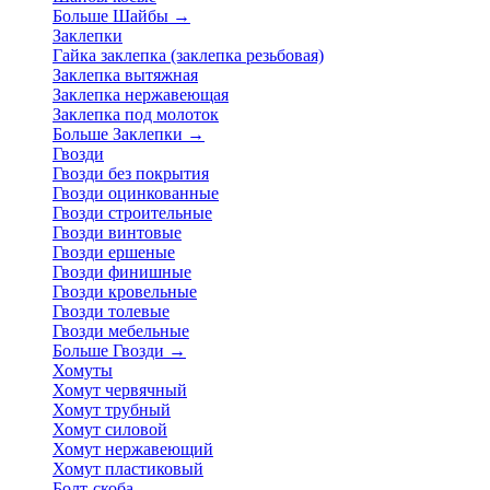
Больше Шайбы
→
Заклепки
Гайка заклепка (заклепка резьбовая)
Заклепка вытяжная
Заклепка нержавеющая
Заклепка под молоток
Больше Заклепки
→
Гвозди
Гвозди без покрытия
Гвозди оцинкованные
Гвозди строительные
Гвозди винтовые
Гвозди ершеные
Гвозди финишные
Гвозди кровельные
Гвозди толевые
Гвозди мебельные
Больше Гвозди
→
Хомуты
Хомут червячный
Хомут трубный
Хомут силовой
Хомут нержавеющий
Хомут пластиковый
Болт-скоба