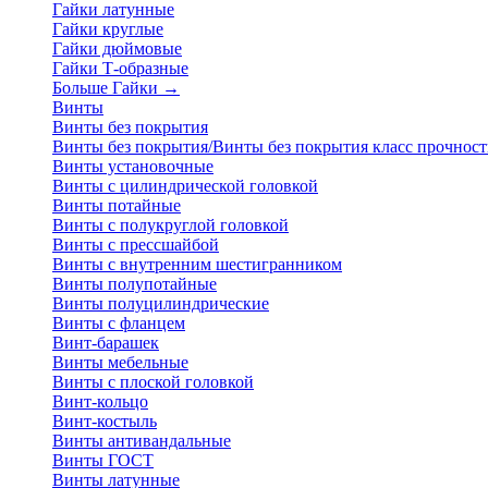
Гайки латунные
Гайки круглые
Гайки дюймовые
Гайки Т-образные
Больше Гайки
→
Винты
Винты без покрытия
Винты без покрытия/Винты без покрытия класс прочност
Винты установочные
Винты с цилиндрической головкой
Винты потайные
Винты с полукруглой головкой
Винты с прессшайбой
Винты с внутренним шестигранником
Винты полупотайные
Винты полуцилиндрические
Винты с фланцем
Винт-барашек
Винты мебельные
Винты с плоской головкой
Винт-кольцо
Винт-костыль
Винты антивандальные
Винты ГОСТ
Винты латунные