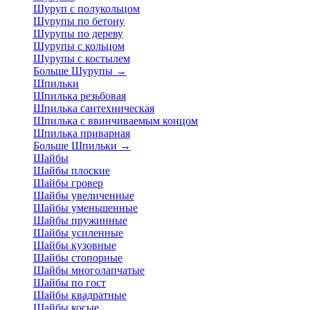
Шуруп с полукольцом
Шурупы по бетону
Шурупы по дереву
Шурупы с кольцом
Шурупы с костылем
Больше Шурупы
→
Шпильки
Шпилька резьбовая
Шпилька сантехническая
Шпилька с ввинчиваемым концом
Шпилька приварная
Больше Шпильки
→
Шайбы
Шайбы плоские
Шайбы гровер
Шайбы увеличенные
Шайбы уменьшенные
Шайбы пружинные
Шайбы усиленные
Шайбы кузовные
Шайбы стопорные
Шайбы многолапчатые
Шайбы по гост
Шайбы квадратные
Шайбы косые