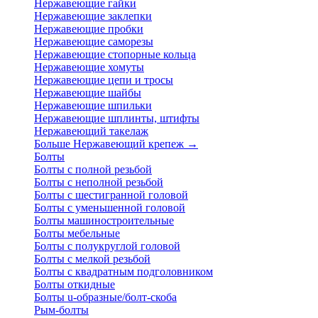
Нержавеющие гайки
Нержавеющие заклепки
Нержавеющие пробки
Нержавеющие саморезы
Нержавеющие стопорные кольца
Нержавеющие хомуты
Нержавеющие цепи и тросы
Нержавеющие шайбы
Нержавеющие шпильки
Нержавеющие шплинты, штифты
Нержавеющий такелаж
Больше Нержавеющий крепеж
→
Болты
Болты с полной резьбой
Болты с неполной резьбой
Болты с шестигранной головой
Болты с уменьшенной головой
Болты машиностроительные
Болты мебельные
Болты с полукруглой головой
Болты с мелкой резьбой
Болты с квадратным подголовником
Болты откидные
Болты u-образные/болт-скоба
Рым-болты