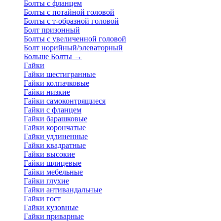
Болты с фланцем
Болты с потайной головой
Болты с т-образной головой
Болт призонный
Болты с увеличенной головой
Болт норийный/элеваторный
Больше Болты
→
Гайки
Гайки шестигранные
Гайки колпачковые
Гайки низкие
Гайки самоконтрящиеся
Гайки с фланцем
Гайки барашковые
Гайки корончатые
Гайки удлиненные
Гайки квадратные
Гайки высокие
Гайки шлицевые
Гайки мебельные
Гайки глухие
Гайки антивандальные
Гайки гост
Гайки кузовные
Гайки приварные