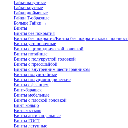
Гайки латунные
Гайки круглые
Гайки дюймовые
Гайки Т-образные
Больше Гайки
→
Винты
Винты без покрытия
Винты без покрытия/Винты без покрытия класс прочност
Винты установочные
Винты с цилиндрической головкой
Винты потайные
Винты с полукруглой головкой
Винты с прессшайбой
Винты с внутренним шестигранником
Винты полупотайные
Винты полуцилиндрические
Винты с фланцем
Винт-барашек
Винты мебельные
Винты с плоской головкой
Винт-кольцо
Винт-костыль
Винты антивандальные
Винты ГОСТ
Винты латунные