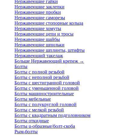
Нержавеющие гайки
Нержавеющие заклепки
Нержавеющие пробки
Нержавеющие саморезы
Нержавеющие стопорные кольца
Нержавеющие хомуты
Нержавеющие цепи и тросы
Нержавеющие шайбы
Нержавеющие шпильки
Нержавеющие шплинты, штифты
Нержавеющий такелаж
Больше Нержавеющий крепеж
→
Болты
Болты с полной резьбой
Болты с неполной резьбой
Болты с шестигранной головой
Болты с уменьшенной головой
Болты машиностроительные
Болты мебельные
Болты с полукруглой головой
Болты с мелкой резьбой
Болты с квадратным подголовником
Болты откидные
Болты u-образные/болт-скоба
Рым-болты