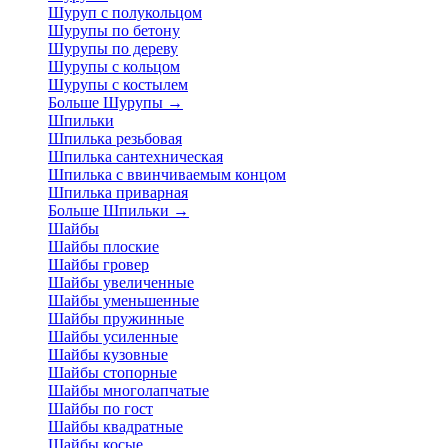
Шуруп с полукольцом
Шурупы по бетону
Шурупы по дереву
Шурупы с кольцом
Шурупы с костылем
Больше Шурупы
→
Шпильки
Шпилька резьбовая
Шпилька сантехническая
Шпилька с ввинчиваемым концом
Шпилька приварная
Больше Шпильки
→
Шайбы
Шайбы плоские
Шайбы гровер
Шайбы увеличенные
Шайбы уменьшенные
Шайбы пружинные
Шайбы усиленные
Шайбы кузовные
Шайбы стопорные
Шайбы многолапчатые
Шайбы по гост
Шайбы квадратные
Шайбы косые