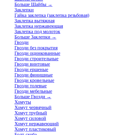
Больше Шайбы
→
Заклепки
Гайка заклепка (заклепка резьбовая)
Заклепка вытяжная
Заклепка нержавеющая
Заклепка под молоток
Больше Заклепки
→
Гвозди
Гвозди без покрытия
Гвозди оцинкованные
Гвозди строительные
Гвозди винтовые
Гвозди ершеные
Гвозди финишные
Гвозди кровельные
Гвозди толевые
Гвозди мебельные
Больше Гвозди
→
Хомуты
Хомут червячный
Хомут трубный
Хомут силовой
Хомут нержавеющий
Хомут пластиковый
Болт-скоба