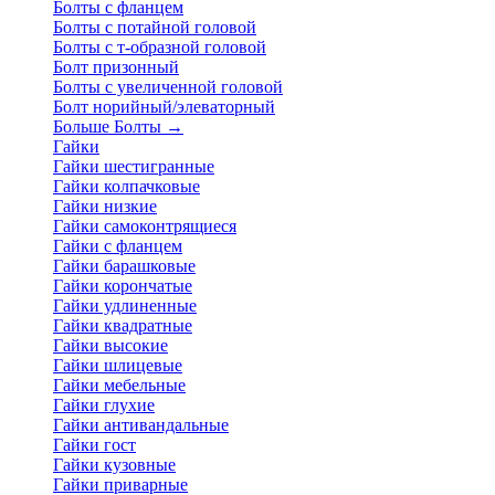
Болты с фланцем
Болты с потайной головой
Болты с т-образной головой
Болт призонный
Болты с увеличенной головой
Болт норийный/элеваторный
Больше Болты
→
Гайки
Гайки шестигранные
Гайки колпачковые
Гайки низкие
Гайки самоконтрящиеся
Гайки с фланцем
Гайки барашковые
Гайки корончатые
Гайки удлиненные
Гайки квадратные
Гайки высокие
Гайки шлицевые
Гайки мебельные
Гайки глухие
Гайки антивандальные
Гайки гост
Гайки кузовные
Гайки приварные