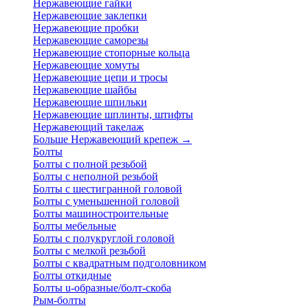
Нержавеющие гайки
Нержавеющие заклепки
Нержавеющие пробки
Нержавеющие саморезы
Нержавеющие стопорные кольца
Нержавеющие хомуты
Нержавеющие цепи и тросы
Нержавеющие шайбы
Нержавеющие шпильки
Нержавеющие шплинты, штифты
Нержавеющий такелаж
Больше Нержавеющий крепеж
→
Болты
Болты с полной резьбой
Болты с неполной резьбой
Болты с шестигранной головой
Болты с уменьшенной головой
Болты машиностроительные
Болты мебельные
Болты с полукруглой головой
Болты с мелкой резьбой
Болты с квадратным подголовником
Болты откидные
Болты u-образные/болт-скоба
Рым-болты