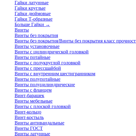
Гайки латунные
Гайки круглые
Гайки дюймовые
Гайки Т-образные
Больше Гайки
→
Винты
Винты без покрытия
Винты без покрытия/Винты без покрытия класс прочност
Винты установочные
Винты с цилиндрической головкой
Винты потайные
Винты с полукруглой головкой
Винты с прессшайбой
Винты с внутренним шестигранником
Винты полупотайные
Винты полуцилиндрические
Винты с фланцем
Винт-барашек
Винты мебельные
Винты с плоской головкой
Винт-кольцо
Винт-костыль
Винты антивандальные
Винты ГОСТ
Винты латунные