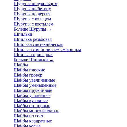
Шуруп с полукольцом
Шурупы по бетону
Шурупы по дереву
Шурупы с кольцом
Шурупы с костылем
Больше Шурупы
→
Шпильки
Шпилька резьбовая
Шпилька сантехническая
Шпилька с ввинчиваемым концом
Шпилька приварная
Больше Шпильки
→
Шайбы
Шайбы плоские
Шайбы гровер
Шайбы увеличенные
Шайбы уменьшенные
Шайбы пружинные
Шайбы усиленные
Шайбы кузовные
Шайбы стопорные
Шайбы многолапчатые
Шайбы по гост
Шайбы квадратные
Шайбы косые