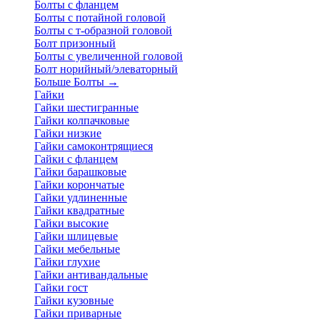
Болты с фланцем
Болты с потайной головой
Болты с т-образной головой
Болт призонный
Болты с увеличенной головой
Болт норийный/элеваторный
Больше Болты
→
Гайки
Гайки шестигранные
Гайки колпачковые
Гайки низкие
Гайки самоконтрящиеся
Гайки с фланцем
Гайки барашковые
Гайки корончатые
Гайки удлиненные
Гайки квадратные
Гайки высокие
Гайки шлицевые
Гайки мебельные
Гайки глухие
Гайки антивандальные
Гайки гост
Гайки кузовные
Гайки приварные