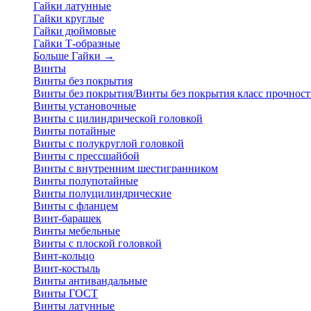
Гайки латунные
Гайки круглые
Гайки дюймовые
Гайки Т-образные
Больше Гайки
→
Винты
Винты без покрытия
Винты без покрытия/Винты без покрытия класс прочност
Винты установочные
Винты с цилиндрической головкой
Винты потайные
Винты с полукруглой головкой
Винты с прессшайбой
Винты с внутренним шестигранником
Винты полупотайные
Винты полуцилиндрические
Винты с фланцем
Винт-барашек
Винты мебельные
Винты с плоской головкой
Винт-кольцо
Винт-костыль
Винты антивандальные
Винты ГОСТ
Винты латунные