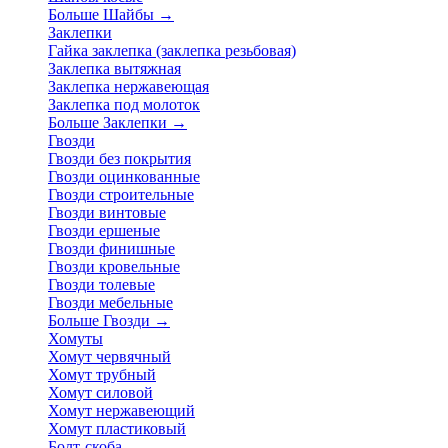
Больше Шайбы
→
Заклепки
Гайка заклепка (заклепка резьбовая)
Заклепка вытяжная
Заклепка нержавеющая
Заклепка под молоток
Больше Заклепки
→
Гвозди
Гвозди без покрытия
Гвозди оцинкованные
Гвозди строительные
Гвозди винтовые
Гвозди ершеные
Гвозди финишные
Гвозди кровельные
Гвозди толевые
Гвозди мебельные
Больше Гвозди
→
Хомуты
Хомут червячный
Хомут трубный
Хомут силовой
Хомут нержавеющий
Хомут пластиковый
Болт-скоба