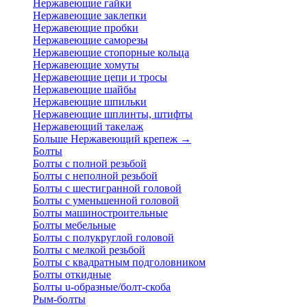
Нержавеющие гайки
Нержавеющие заклепки
Нержавеющие пробки
Нержавеющие саморезы
Нержавеющие стопорные кольца
Нержавеющие хомуты
Нержавеющие цепи и тросы
Нержавеющие шайбы
Нержавеющие шпильки
Нержавеющие шплинты, штифты
Нержавеющий такелаж
Больше Нержавеющий крепеж
→
Болты
Болты с полной резьбой
Болты с неполной резьбой
Болты с шестигранной головой
Болты с уменьшенной головой
Болты машиностроительные
Болты мебельные
Болты с полукруглой головой
Болты с мелкой резьбой
Болты с квадратным подголовником
Болты откидные
Болты u-образные/болт-скоба
Рым-болты