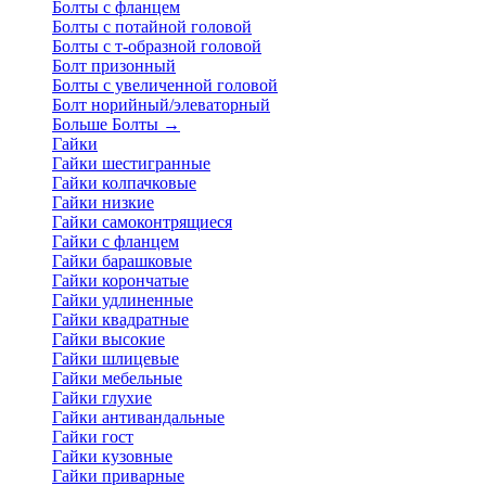
Болты с фланцем
Болты с потайной головой
Болты с т-образной головой
Болт призонный
Болты с увеличенной головой
Болт норийный/элеваторный
Больше Болты
→
Гайки
Гайки шестигранные
Гайки колпачковые
Гайки низкие
Гайки самоконтрящиеся
Гайки с фланцем
Гайки барашковые
Гайки корончатые
Гайки удлиненные
Гайки квадратные
Гайки высокие
Гайки шлицевые
Гайки мебельные
Гайки глухие
Гайки антивандальные
Гайки гост
Гайки кузовные
Гайки приварные