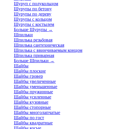
Шуруп с полукольцом
Шурупы по бетону
Шурупы по дереву
Шурупы с кольцом
Шурупы с костылем
Больше Шурупы
→
Шпильки
Шпилька резьбовая
Шпилька сантехническая
Шпилька с ввинчиваемым концом
Шпилька приварная
Больше Шпильки
→
Шайбы
Шайбы плоские
Шайбы гровер
Шайбы увеличенные
Шайбы уменьшенные
Шайбы пружинные
Шайбы усиленные
Шайбы кузовные
Шайбы стопорные
Шайбы многолапчатые
Шайбы по гост
Шайбы квадратные
Шайбы косые