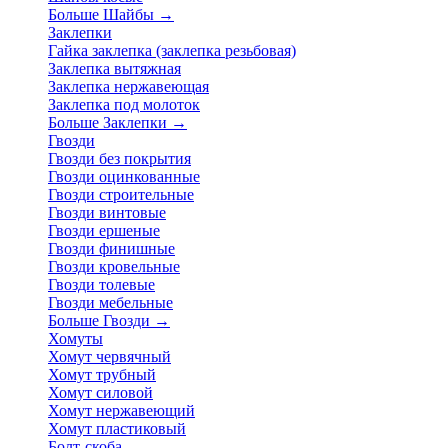
Больше Шайбы
→
Заклепки
Гайка заклепка (заклепка резьбовая)
Заклепка вытяжная
Заклепка нержавеющая
Заклепка под молоток
Больше Заклепки
→
Гвозди
Гвозди без покрытия
Гвозди оцинкованные
Гвозди строительные
Гвозди винтовые
Гвозди ершеные
Гвозди финишные
Гвозди кровельные
Гвозди толевые
Гвозди мебельные
Больше Гвозди
→
Хомуты
Хомут червячный
Хомут трубный
Хомут силовой
Хомут нержавеющий
Хомут пластиковый
Болт-скоба