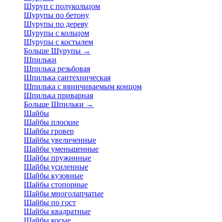
Шуруп с полукольцом
Шурупы по бетону
Шурупы по дереву
Шурупы с кольцом
Шурупы с костылем
Больше Шурупы
→
Шпильки
Шпилька резьбовая
Шпилька сантехническая
Шпилька с ввинчиваемым концом
Шпилька приварная
Больше Шпильки
→
Шайбы
Шайбы плоские
Шайбы гровер
Шайбы увеличенные
Шайбы уменьшенные
Шайбы пружинные
Шайбы усиленные
Шайбы кузовные
Шайбы стопорные
Шайбы многолапчатые
Шайбы по гост
Шайбы квадратные
Шайбы косые