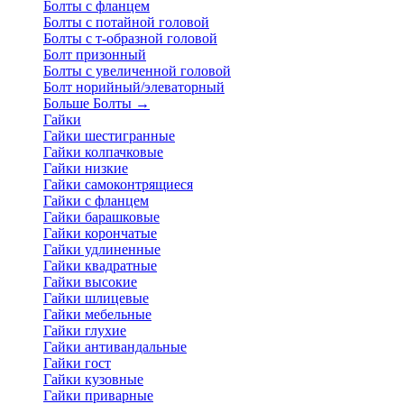
Болты с фланцем
Болты с потайной головой
Болты с т-образной головой
Болт призонный
Болты с увеличенной головой
Болт норийный/элеваторный
Больше Болты
→
Гайки
Гайки шестигранные
Гайки колпачковые
Гайки низкие
Гайки самоконтрящиеся
Гайки с фланцем
Гайки барашковые
Гайки корончатые
Гайки удлиненные
Гайки квадратные
Гайки высокие
Гайки шлицевые
Гайки мебельные
Гайки глухие
Гайки антивандальные
Гайки гост
Гайки кузовные
Гайки приварные