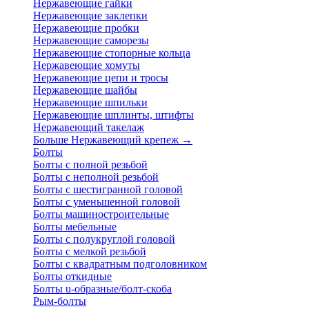
Нержавеющие гайки
Нержавеющие заклепки
Нержавеющие пробки
Нержавеющие саморезы
Нержавеющие стопорные кольца
Нержавеющие хомуты
Нержавеющие цепи и тросы
Нержавеющие шайбы
Нержавеющие шпильки
Нержавеющие шплинты, штифты
Нержавеющий такелаж
Больше Нержавеющий крепеж
→
Болты
Болты с полной резьбой
Болты с неполной резьбой
Болты с шестигранной головой
Болты с уменьшенной головой
Болты машиностроительные
Болты мебельные
Болты с полукруглой головой
Болты с мелкой резьбой
Болты с квадратным подголовником
Болты откидные
Болты u-образные/болт-скоба
Рым-болты