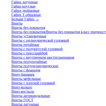
Гайки латунные
Гайки круглые
Гайки дюймовые
Гайки Т-образные
Больше Гайки
→
Винты
Винты без покрытия
Винты без покрытия/Винты без покрытия класс прочност
Винты установочные
Винты с цилиндрической головкой
Винты потайные
Винты с полукруглой головкой
Винты с прессшайбой
Винты с внутренним шестигранником
Винты полупотайные
Винты полуцилиндрические
Винты с фланцем
Винт-барашек
Винты мебельные
Винты с плоской головкой
Винт-кольцо
Винт-костыль
Винты антивандальные
Винты ГОСТ
Винты латунные