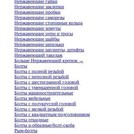
Нержавеющие гайки
Нержавеющие заклепки
Нержавеющие пробки
Нержавеющие саморезы
Нержавеющие стопорные кольца
Нержавеющие хомуты
Нержавеющие цепи и тросы
Нержавеющие шайбы
Нержавеющие шпильки
Нержавеющие шплинты, штифты
Нержавеющий такелаж
Больше Нержавеющий крепеж
→
Болты
Болты с полной резьбой
Болты с неполной резьбой
Болты с шестигранной головой
Болты с уменьшенной головой
Болты машиностроительные
Болты мебельные
Болты с полукруглой головой
Болты с мелкой резьбой
Болты с квадратным подголовником
Болты откидные
Болты u-образные/болт-скоба
Рым-болты