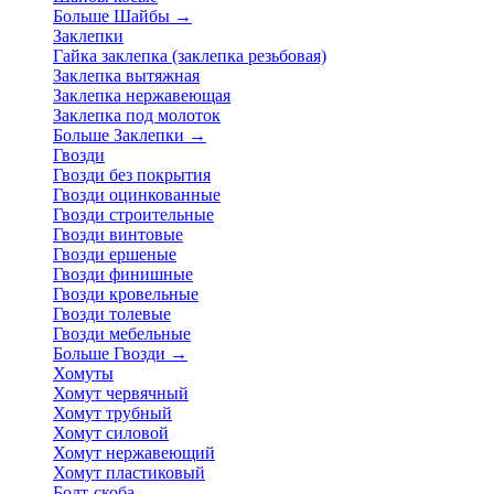
Больше Шайбы
→
Заклепки
Гайка заклепка (заклепка резьбовая)
Заклепка вытяжная
Заклепка нержавеющая
Заклепка под молоток
Больше Заклепки
→
Гвозди
Гвозди без покрытия
Гвозди оцинкованные
Гвозди строительные
Гвозди винтовые
Гвозди ершеные
Гвозди финишные
Гвозди кровельные
Гвозди толевые
Гвозди мебельные
Больше Гвозди
→
Хомуты
Хомут червячный
Хомут трубный
Хомут силовой
Хомут нержавеющий
Хомут пластиковый
Болт-скоба