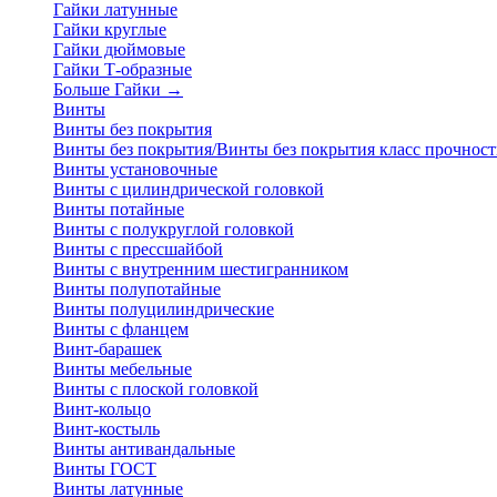
Гайки латунные
Гайки круглые
Гайки дюймовые
Гайки Т-образные
Больше Гайки
→
Винты
Винты без покрытия
Винты без покрытия/Винты без покрытия класс прочност
Винты установочные
Винты с цилиндрической головкой
Винты потайные
Винты с полукруглой головкой
Винты с прессшайбой
Винты с внутренним шестигранником
Винты полупотайные
Винты полуцилиндрические
Винты с фланцем
Винт-барашек
Винты мебельные
Винты с плоской головкой
Винт-кольцо
Винт-костыль
Винты антивандальные
Винты ГОСТ
Винты латунные