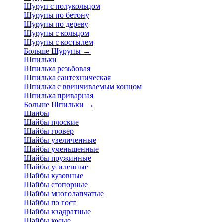
Шуруп с полукольцом
Шурупы по бетону
Шурупы по дереву
Шурупы с кольцом
Шурупы с костылем
Больше Шурупы
→
Шпильки
Шпилька резьбовая
Шпилька сантехническая
Шпилька с ввинчиваемым концом
Шпилька приварная
Больше Шпильки
→
Шайбы
Шайбы плоские
Шайбы гровер
Шайбы увеличенные
Шайбы уменьшенные
Шайбы пружинные
Шайбы усиленные
Шайбы кузовные
Шайбы стопорные
Шайбы многолапчатые
Шайбы по гост
Шайбы квадратные
Шайбы косые