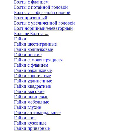
Болты с фланцем
Болты с потайной головой
Болты с т-образной головой
Болт призонный
Болты с увеличенной головой
Болт норийный/элеваторный
Больше Болты
→
Гайки
Гайки шестигранные
Гайки колпачковые
Гайки низкие
Гайки самоконтрящиеся
Гайки с фланцем
Гайки барашковые
Гайки корончатые
Гайки удлиненные
Гайки квадратные
Гайки высокие
Гайки шлицевые
Гайки мебельные
Гайки глухие
Гайки антивандальные
Гайки гост
Гайки кузовные
Гайки приварные