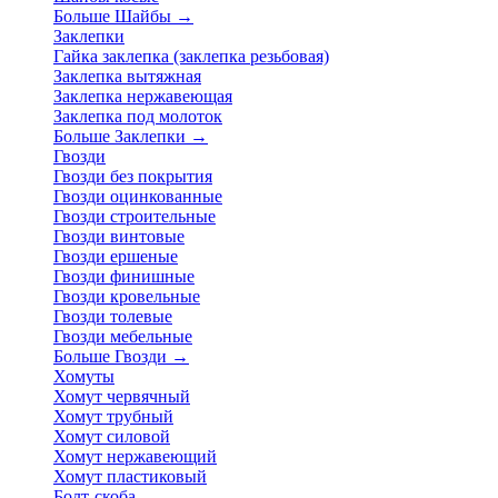
Больше Шайбы
→
Заклепки
Гайка заклепка (заклепка резьбовая)
Заклепка вытяжная
Заклепка нержавеющая
Заклепка под молоток
Больше Заклепки
→
Гвозди
Гвозди без покрытия
Гвозди оцинкованные
Гвозди строительные
Гвозди винтовые
Гвозди ершеные
Гвозди финишные
Гвозди кровельные
Гвозди толевые
Гвозди мебельные
Больше Гвозди
→
Хомуты
Хомут червячный
Хомут трубный
Хомут силовой
Хомут нержавеющий
Хомут пластиковый
Болт-скоба