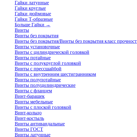
Гайки латунные
Гайки круглые
Гайки дюймовые
Гайки Т-образные
Больше Гайки
→
Винты
Винты без покрытия
Винты без покрытия/Винты без покрытия класс прочност
Винты установочные
Винты с цилиндрической головкой
Винты потайные
Винты с полукруглой головкой
Винты с прессшайбой
Винты с внутренним шестигранником
Винты полупотайные
Винты полуцилиндрические
Винты с фланцем
Винт-барашек
Винты мебельные
Винты с плоской головкой
Винт-кольцо
Винт-костыль
Винты антивандальные
Винты ГОСТ
Винты латунные