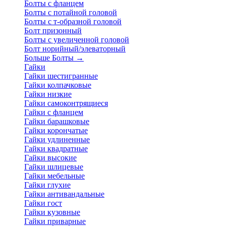
Болты с фланцем
Болты с потайной головой
Болты с т-образной головой
Болт призонный
Болты с увеличенной головой
Болт норийный/элеваторный
Больше Болты
→
Гайки
Гайки шестигранные
Гайки колпачковые
Гайки низкие
Гайки самоконтрящиеся
Гайки с фланцем
Гайки барашковые
Гайки корончатые
Гайки удлиненные
Гайки квадратные
Гайки высокие
Гайки шлицевые
Гайки мебельные
Гайки глухие
Гайки антивандальные
Гайки гост
Гайки кузовные
Гайки приварные