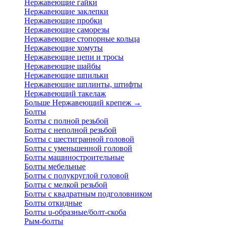
Нержавеющие гайки
Нержавеющие заклепки
Нержавеющие пробки
Нержавеющие саморезы
Нержавеющие стопорные кольца
Нержавеющие хомуты
Нержавеющие цепи и тросы
Нержавеющие шайбы
Нержавеющие шпильки
Нержавеющие шплинты, штифты
Нержавеющий такелаж
Больше Нержавеющий крепеж
→
Болты
Болты с полной резьбой
Болты с неполной резьбой
Болты с шестигранной головой
Болты с уменьшенной головой
Болты машиностроительные
Болты мебельные
Болты с полукруглой головой
Болты с мелкой резьбой
Болты с квадратным подголовником
Болты откидные
Болты u-образные/болт-скоба
Рым-болты