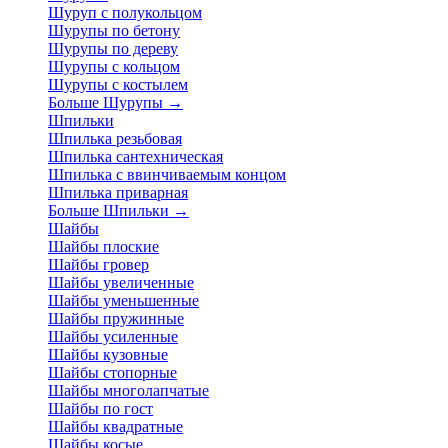
Шуруп с полукольцом
Шурупы по бетону
Шурупы по дереву
Шурупы с кольцом
Шурупы с костылем
Больше Шурупы
→
Шпильки
Шпилька резьбовая
Шпилька сантехническая
Шпилька с ввинчиваемым концом
Шпилька приварная
Больше Шпильки
→
Шайбы
Шайбы плоские
Шайбы гровер
Шайбы увеличенные
Шайбы уменьшенные
Шайбы пружинные
Шайбы усиленные
Шайбы кузовные
Шайбы стопорные
Шайбы многолапчатые
Шайбы по гост
Шайбы квадратные
Шайбы косые