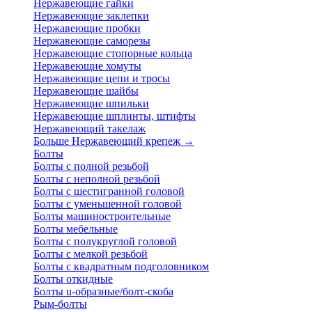
Нержавеющие гайки
Нержавеющие заклепки
Нержавеющие пробки
Нержавеющие саморезы
Нержавеющие стопорные кольца
Нержавеющие хомуты
Нержавеющие цепи и тросы
Нержавеющие шайбы
Нержавеющие шпильки
Нержавеющие шплинты, штифты
Нержавеющий такелаж
Больше Нержавеющий крепеж
→
Болты
Болты с полной резьбой
Болты с неполной резьбой
Болты с шестигранной головой
Болты с уменьшенной головой
Болты машиностроительные
Болты мебельные
Болты с полукруглой головой
Болты с мелкой резьбой
Болты с квадратным подголовником
Болты откидные
Болты u-образные/болт-скоба
Рым-болты