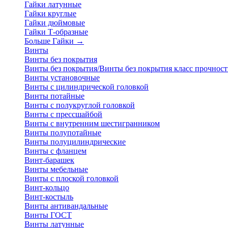
Гайки латунные
Гайки круглые
Гайки дюймовые
Гайки Т-образные
Больше Гайки
→
Винты
Винты без покрытия
Винты без покрытия/Винты без покрытия класс прочност
Винты установочные
Винты с цилиндрической головкой
Винты потайные
Винты с полукруглой головкой
Винты с прессшайбой
Винты с внутренним шестигранником
Винты полупотайные
Винты полуцилиндрические
Винты с фланцем
Винт-барашек
Винты мебельные
Винты с плоской головкой
Винт-кольцо
Винт-костыль
Винты антивандальные
Винты ГОСТ
Винты латунные