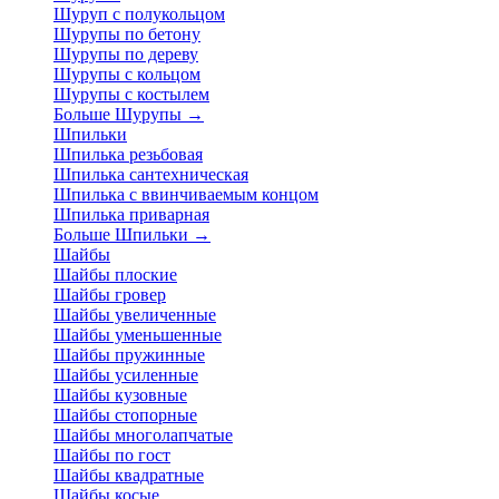
Шуруп с полукольцом
Шурупы по бетону
Шурупы по дереву
Шурупы с кольцом
Шурупы с костылем
Больше Шурупы
→
Шпильки
Шпилька резьбовая
Шпилька сантехническая
Шпилька с ввинчиваемым концом
Шпилька приварная
Больше Шпильки
→
Шайбы
Шайбы плоские
Шайбы гровер
Шайбы увеличенные
Шайбы уменьшенные
Шайбы пружинные
Шайбы усиленные
Шайбы кузовные
Шайбы стопорные
Шайбы многолапчатые
Шайбы по гост
Шайбы квадратные
Шайбы косые