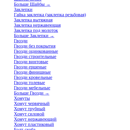
Больше Шайбы
→
Заклепки
Гайка заклепка (заклепка резьбовая)
Заклепка вытяжная
Заклепка нержавеющая
Заклепка под молоток
Больше Заклепки
→
Гвозди
Гвозди без покрытия
Гвозди оцинкованные
Гвозди строительные
Гвозди винтовые
Гвозди ершеные
Гвозди финишные
Гвозди кровельные
Гвозди толевые
Гвозди мебельные
Больше Гвозди
→
Хомуты
Хомут червячный
Хомут трубный
Хомут силовой
Хомут нержавеющий
Хомут пластиковый
Болт-скоба