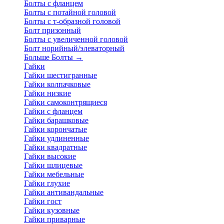
Болты с фланцем
Болты с потайной головой
Болты с т-образной головой
Болт призонный
Болты с увеличенной головой
Болт норийный/элеваторный
Больше Болты
→
Гайки
Гайки шестигранные
Гайки колпачковые
Гайки низкие
Гайки самоконтрящиеся
Гайки с фланцем
Гайки барашковые
Гайки корончатые
Гайки удлиненные
Гайки квадратные
Гайки высокие
Гайки шлицевые
Гайки мебельные
Гайки глухие
Гайки антивандальные
Гайки гост
Гайки кузовные
Гайки приварные