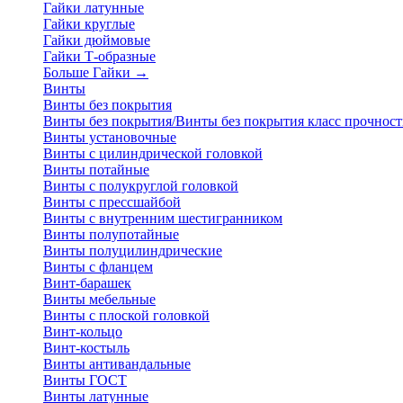
Гайки латунные
Гайки круглые
Гайки дюймовые
Гайки Т-образные
Больше Гайки
→
Винты
Винты без покрытия
Винты без покрытия/Винты без покрытия класс прочност
Винты установочные
Винты с цилиндрической головкой
Винты потайные
Винты с полукруглой головкой
Винты с прессшайбой
Винты с внутренним шестигранником
Винты полупотайные
Винты полуцилиндрические
Винты с фланцем
Винт-барашек
Винты мебельные
Винты с плоской головкой
Винт-кольцо
Винт-костыль
Винты антивандальные
Винты ГОСТ
Винты латунные