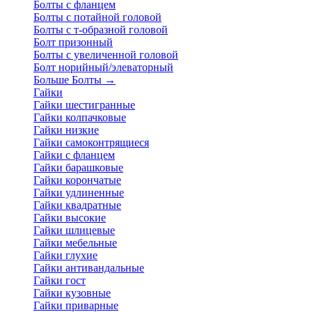
Болты с фланцем
Болты с потайной головой
Болты с т-образной головой
Болт призонный
Болты с увеличенной головой
Болт норийный/элеваторный
Больше Болты
→
Гайки
Гайки шестигранные
Гайки колпачковые
Гайки низкие
Гайки самоконтрящиеся
Гайки с фланцем
Гайки барашковые
Гайки корончатые
Гайки удлиненные
Гайки квадратные
Гайки высокие
Гайки шлицевые
Гайки мебельные
Гайки глухие
Гайки антивандальные
Гайки гост
Гайки кузовные
Гайки приварные