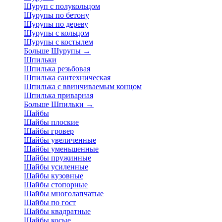
Шуруп с полукольцом
Шурупы по бетону
Шурупы по дереву
Шурупы с кольцом
Шурупы с костылем
Больше Шурупы
→
Шпильки
Шпилька резьбовая
Шпилька сантехническая
Шпилька с ввинчиваемым концом
Шпилька приварная
Больше Шпильки
→
Шайбы
Шайбы плоские
Шайбы гровер
Шайбы увеличенные
Шайбы уменьшенные
Шайбы пружинные
Шайбы усиленные
Шайбы кузовные
Шайбы стопорные
Шайбы многолапчатые
Шайбы по гост
Шайбы квадратные
Шайбы косые