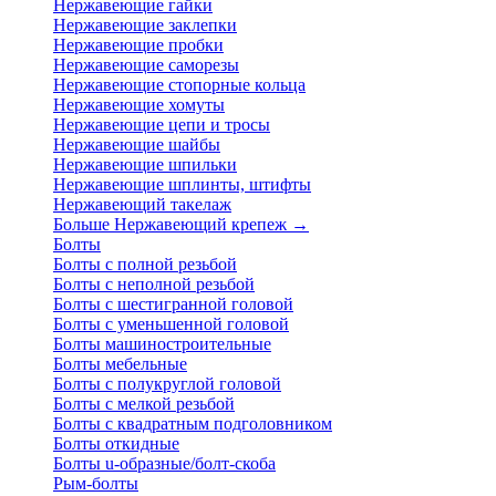
Нержавеющие гайки
Нержавеющие заклепки
Нержавеющие пробки
Нержавеющие саморезы
Нержавеющие стопорные кольца
Нержавеющие хомуты
Нержавеющие цепи и тросы
Нержавеющие шайбы
Нержавеющие шпильки
Нержавеющие шплинты, штифты
Нержавеющий такелаж
Больше Нержавеющий крепеж
→
Болты
Болты с полной резьбой
Болты с неполной резьбой
Болты с шестигранной головой
Болты с уменьшенной головой
Болты машиностроительные
Болты мебельные
Болты с полукруглой головой
Болты с мелкой резьбой
Болты с квадратным подголовником
Болты откидные
Болты u-образные/болт-скоба
Рым-болты