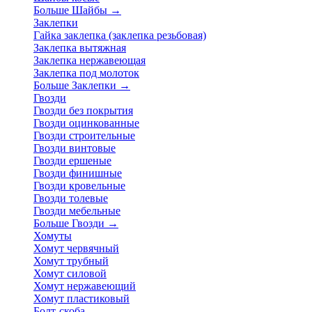
Больше Шайбы
→
Заклепки
Гайка заклепка (заклепка резьбовая)
Заклепка вытяжная
Заклепка нержавеющая
Заклепка под молоток
Больше Заклепки
→
Гвозди
Гвозди без покрытия
Гвозди оцинкованные
Гвозди строительные
Гвозди винтовые
Гвозди ершеные
Гвозди финишные
Гвозди кровельные
Гвозди толевые
Гвозди мебельные
Больше Гвозди
→
Хомуты
Хомут червячный
Хомут трубный
Хомут силовой
Хомут нержавеющий
Хомут пластиковый
Болт-скоба