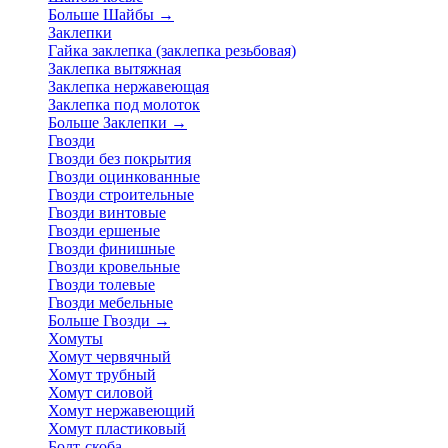
Больше Шайбы
→
Заклепки
Гайка заклепка (заклепка резьбовая)
Заклепка вытяжная
Заклепка нержавеющая
Заклепка под молоток
Больше Заклепки
→
Гвозди
Гвозди без покрытия
Гвозди оцинкованные
Гвозди строительные
Гвозди винтовые
Гвозди ершеные
Гвозди финишные
Гвозди кровельные
Гвозди толевые
Гвозди мебельные
Больше Гвозди
→
Хомуты
Хомут червячный
Хомут трубный
Хомут силовой
Хомут нержавеющий
Хомут пластиковый
Болт-скоба