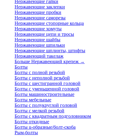
Нержавеющие гайки
Нержавеющие заклепки
Нержавеющие пробки
Нержавеющие саморезы
Нержавеющие стопорные кольца
Нержавеющие хомуты
Нержавеющие цепи и тросы
Нержавеющие шайбы
Нержавеющие шпильки
Нержавеющие шплинты, штифты
Нержавеющий такелаж
Больше Нержавеющий крепеж
→
Болты
Болты с полной резьбой
Болты с неполной резьбой
Болты с шестигранной головой
Болты с уменьшенной головой
Болты машиностроительные
Болты мебельные
Болты с полукруглой головой
Болты с мелкой резьбой
Болты с квадратным подголовником
Болты откидные
Болты u-образные/болт-скоба
Рым-болты