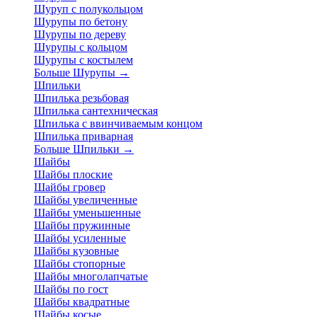
Шуруп с полукольцом
Шурупы по бетону
Шурупы по дереву
Шурупы с кольцом
Шурупы с костылем
Больше Шурупы
→
Шпильки
Шпилька резьбовая
Шпилька сантехническая
Шпилька с ввинчиваемым концом
Шпилька приварная
Больше Шпильки
→
Шайбы
Шайбы плоские
Шайбы гровер
Шайбы увеличенные
Шайбы уменьшенные
Шайбы пружинные
Шайбы усиленные
Шайбы кузовные
Шайбы стопорные
Шайбы многолапчатые
Шайбы по гост
Шайбы квадратные
Шайбы косые