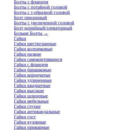
Болты с фланцем
Болты с потайной головой
Болты с т-образной головой
Болт призонный
Болты с увеличенной головой
Болт норийный/элеваторный
Больше Болты
→
Гайки
Гайки шестигранные
Гайки колпачковые
Гайки низкие
Гайки самоконтрящиеся
Гайки с фланцем
Гайки барашковые
Гайки корончатые
Гайки удлиненные
Гайки квадратные
Гайки высокие
Гайки шлицевые
Гайки мебельные
Гайки глухие
Гайки антивандальные
Гайки гост
Гайки кузовные
Гайки приварные