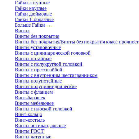
Гайки латунные
Гайки круглые
Гайки дюймовые
Гайки Т-образные
Больше Гайки
→
Винты
Винты без покрытия
Винты без покрытия/Винты без покрытия класс прочност
Винты установочные
Винты с цилиндрической головкой
Винты потайные
Винты с полукруглой головкой
Винты с прессшайбой
Винты с внутренним шестигранником
Винты полупотайные
Винты полуцилиндрические
Винты с фланцем
Винт-барашек
Винты мебельные
Винты с плоской головкой
Винт-кольцо
Винт-костыль
Винты антивандальные
Винты ГОСТ
Винты латунные