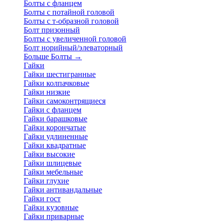
Болты с фланцем
Болты с потайной головой
Болты с т-образной головой
Болт призонный
Болты с увеличенной головой
Болт норийный/элеваторный
Больше Болты
→
Гайки
Гайки шестигранные
Гайки колпачковые
Гайки низкие
Гайки самоконтрящиеся
Гайки с фланцем
Гайки барашковые
Гайки корончатые
Гайки удлиненные
Гайки квадратные
Гайки высокие
Гайки шлицевые
Гайки мебельные
Гайки глухие
Гайки антивандальные
Гайки гост
Гайки кузовные
Гайки приварные