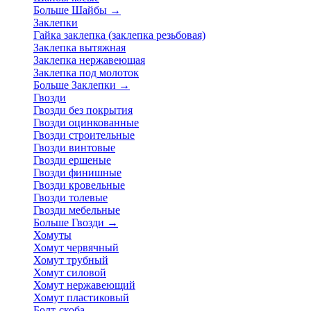
Больше Шайбы
→
Заклепки
Гайка заклепка (заклепка резьбовая)
Заклепка вытяжная
Заклепка нержавеющая
Заклепка под молоток
Больше Заклепки
→
Гвозди
Гвозди без покрытия
Гвозди оцинкованные
Гвозди строительные
Гвозди винтовые
Гвозди ершеные
Гвозди финишные
Гвозди кровельные
Гвозди толевые
Гвозди мебельные
Больше Гвозди
→
Хомуты
Хомут червячный
Хомут трубный
Хомут силовой
Хомут нержавеющий
Хомут пластиковый
Болт-скоба