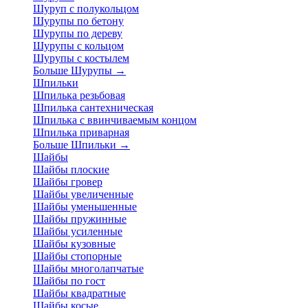
Шуруп с полукольцом
Шурупы по бетону
Шурупы по дереву
Шурупы с кольцом
Шурупы с костылем
Больше Шурупы
→
Шпильки
Шпилька резьбовая
Шпилька сантехническая
Шпилька с ввинчиваемым концом
Шпилька приварная
Больше Шпильки
→
Шайбы
Шайбы плоские
Шайбы гровер
Шайбы увеличенные
Шайбы уменьшенные
Шайбы пружинные
Шайбы усиленные
Шайбы кузовные
Шайбы стопорные
Шайбы многолапчатые
Шайбы по гост
Шайбы квадратные
Шайбы косые