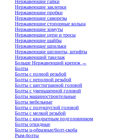
Нержавеющие гайки
Нержавеющие заклепки
Нержавеющие пробки
Нержавеющие саморезы
Нержавеющие стопорные кольца
Нержавеющие хомуты
Нержавеющие цепи и тросы
Нержавеющие шайбы
Нержавеющие шпильки
Нержавеющие шплинты, штифты
Нержавеющий такелаж
Больше Нержавеющий крепеж
→
Болты
Болты с полной резьбой
Болты с неполной резьбой
Болты с шестигранной головой
Болты с уменьшенной головой
Болты машиностроительные
Болты мебельные
Болты с полукруглой головой
Болты с мелкой резьбой
Болты с квадратным подголовником
Болты откидные
Болты u-образные/болт-скоба
Рым-болты