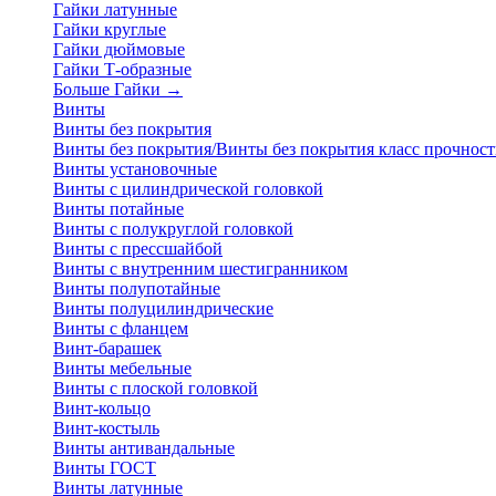
Гайки латунные
Гайки круглые
Гайки дюймовые
Гайки Т-образные
Больше Гайки
→
Винты
Винты без покрытия
Винты без покрытия/Винты без покрытия класс прочност
Винты установочные
Винты с цилиндрической головкой
Винты потайные
Винты с полукруглой головкой
Винты с прессшайбой
Винты с внутренним шестигранником
Винты полупотайные
Винты полуцилиндрические
Винты с фланцем
Винт-барашек
Винты мебельные
Винты с плоской головкой
Винт-кольцо
Винт-костыль
Винты антивандальные
Винты ГОСТ
Винты латунные