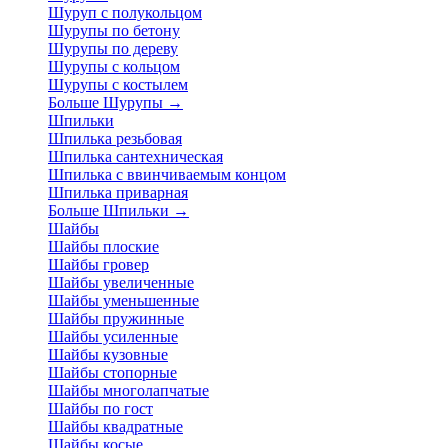
Шуруп с полукольцом
Шурупы по бетону
Шурупы по дереву
Шурупы с кольцом
Шурупы с костылем
Больше Шурупы
→
Шпильки
Шпилька резьбовая
Шпилька сантехническая
Шпилька с ввинчиваемым концом
Шпилька приварная
Больше Шпильки
→
Шайбы
Шайбы плоские
Шайбы гровер
Шайбы увеличенные
Шайбы уменьшенные
Шайбы пружинные
Шайбы усиленные
Шайбы кузовные
Шайбы стопорные
Шайбы многолапчатые
Шайбы по гост
Шайбы квадратные
Шайбы косые