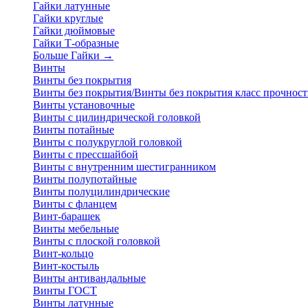
Гайки латунные
Гайки круглые
Гайки дюймовые
Гайки Т-образные
Больше Гайки
→
Винты
Винты без покрытия
Винты без покрытия/Винты без покрытия класс прочност
Винты установочные
Винты с цилиндрической головкой
Винты потайные
Винты с полукруглой головкой
Винты с прессшайбой
Винты с внутренним шестигранником
Винты полупотайные
Винты полуцилиндрические
Винты с фланцем
Винт-барашек
Винты мебельные
Винты с плоской головкой
Винт-кольцо
Винт-костыль
Винты антивандальные
Винты ГОСТ
Винты латунные