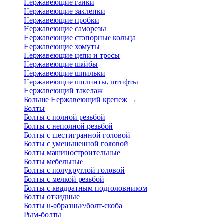
Нержавеющие гайки
Нержавеющие заклепки
Нержавеющие пробки
Нержавеющие саморезы
Нержавеющие стопорные кольца
Нержавеющие хомуты
Нержавеющие цепи и тросы
Нержавеющие шайбы
Нержавеющие шпильки
Нержавеющие шплинты, штифты
Нержавеющий такелаж
Больше Нержавеющий крепеж
→
Болты
Болты с полной резьбой
Болты с неполной резьбой
Болты с шестигранной головой
Болты с уменьшенной головой
Болты машиностроительные
Болты мебельные
Болты с полукруглой головой
Болты с мелкой резьбой
Болты с квадратным подголовником
Болты откидные
Болты u-образные/болт-скоба
Рым-болты