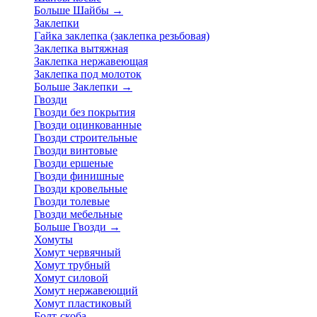
Больше Шайбы
→
Заклепки
Гайка заклепка (заклепка резьбовая)
Заклепка вытяжная
Заклепка нержавеющая
Заклепка под молоток
Больше Заклепки
→
Гвозди
Гвозди без покрытия
Гвозди оцинкованные
Гвозди строительные
Гвозди винтовые
Гвозди ершеные
Гвозди финишные
Гвозди кровельные
Гвозди толевые
Гвозди мебельные
Больше Гвозди
→
Хомуты
Хомут червячный
Хомут трубный
Хомут силовой
Хомут нержавеющий
Хомут пластиковый
Болт-скоба