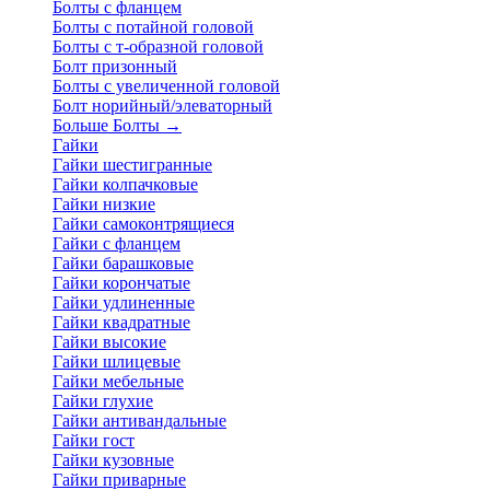
Болты с фланцем
Болты с потайной головой
Болты с т-образной головой
Болт призонный
Болты с увеличенной головой
Болт норийный/элеваторный
Больше Болты
→
Гайки
Гайки шестигранные
Гайки колпачковые
Гайки низкие
Гайки самоконтрящиеся
Гайки с фланцем
Гайки барашковые
Гайки корончатые
Гайки удлиненные
Гайки квадратные
Гайки высокие
Гайки шлицевые
Гайки мебельные
Гайки глухие
Гайки антивандальные
Гайки гост
Гайки кузовные
Гайки приварные