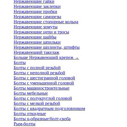
Нержавеющие гайки
Нержавеющие заклепки
Нержавеющие пробки
Нержавеющие саморезы
Нержавеющие стопорные кольца
Нержавеющие хомуты
Нержавеющие цепи и тросы
Нержавеющие шайбы
Нержавеющие шпильки
Нержавеющие шплинты, штифты
Нержавеющий такелаж
Больше Нержавеющий крепеж
→
Болты
Болты с полной резьбой
Болты с неполной резьбой
Болты с шестигранной головой
Болты с уменьшенной головой
Болты машиностроительные
Болты мебельные
Болты с полукруглой головой
Болты с мелкой резьбой
Болты с квадратным подголовником
Болты откидные
Болты u-образные/болт-скоба
Рым-болты