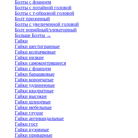
Болты с фланцем
Болты с потайной головой
Болты с т-образной головой
Болт призонный
Болты с увеличенной головой
Болт норийный/элеваторный
Больше Болты
→
Гайки
Гайки шестигранные
Гайки колпачковые
Гайки низкие
Гайки самоконтрящиеся
Гайки с фланцем
Гайки барашковые
Гайки корончатые
Гайки удлиненные
Гайки квадратные
Гайки высокие
Гайки шлицевые
Гайки мебельные
Гайки глухие
Гайки антивандальные
Гайки гост
Гайки кузовные
Гайки приварные