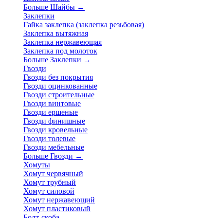
Больше Шайбы
→
Заклепки
Гайка заклепка (заклепка резьбовая)
Заклепка вытяжная
Заклепка нержавеющая
Заклепка под молоток
Больше Заклепки
→
Гвозди
Гвозди без покрытия
Гвозди оцинкованные
Гвозди строительные
Гвозди винтовые
Гвозди ершеные
Гвозди финишные
Гвозди кровельные
Гвозди толевые
Гвозди мебельные
Больше Гвозди
→
Хомуты
Хомут червячный
Хомут трубный
Хомут силовой
Хомут нержавеющий
Хомут пластиковый
Болт-скоба