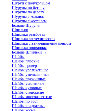
Шуруп с полукольцом
Шурупы по бетону
Шурупы по дереву
Шурупы с кольцом
Шурупы с костылем
Больше Шурупы
→
Шпильки
Шпилька резьбовая
Шпилька сантехническая
Шпилька с ввинчиваемым концом
Шпилька приварная
Больше Шпильки
→
Шайбы
Шайбы плоские
Шайбы гровер
Шайбы увеличенные
Шайбы уменьшенные
Шайбы пружинные
Шайбы усиленные
Шайбы кузовные
Шайбы стопорные
Шайбы многолапчатые
Шайбы по гост
Шайбы квадратные
Шайбы косые