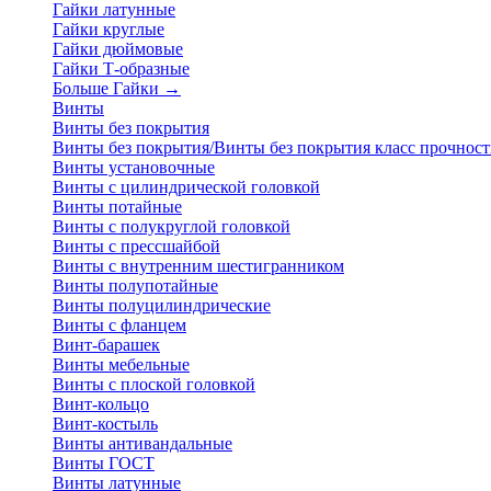
Гайки латунные
Гайки круглые
Гайки дюймовые
Гайки Т-образные
Больше Гайки
→
Винты
Винты без покрытия
Винты без покрытия/Винты без покрытия класс прочност
Винты установочные
Винты с цилиндрической головкой
Винты потайные
Винты с полукруглой головкой
Винты с прессшайбой
Винты с внутренним шестигранником
Винты полупотайные
Винты полуцилиндрические
Винты с фланцем
Винт-барашек
Винты мебельные
Винты с плоской головкой
Винт-кольцо
Винт-костыль
Винты антивандальные
Винты ГОСТ
Винты латунные