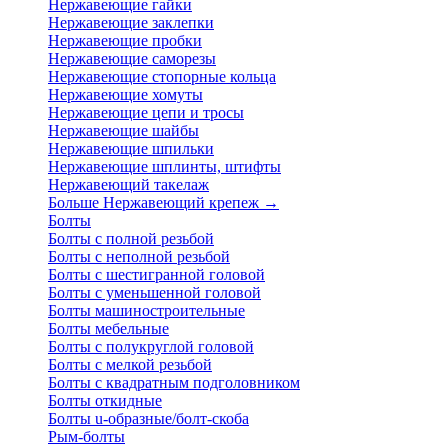
Нержавеющие гайки
Нержавеющие заклепки
Нержавеющие пробки
Нержавеющие саморезы
Нержавеющие стопорные кольца
Нержавеющие хомуты
Нержавеющие цепи и тросы
Нержавеющие шайбы
Нержавеющие шпильки
Нержавеющие шплинты, штифты
Нержавеющий такелаж
Больше Нержавеющий крепеж
→
Болты
Болты с полной резьбой
Болты с неполной резьбой
Болты с шестигранной головой
Болты с уменьшенной головой
Болты машиностроительные
Болты мебельные
Болты с полукруглой головой
Болты с мелкой резьбой
Болты с квадратным подголовником
Болты откидные
Болты u-образные/болт-скоба
Рым-болты