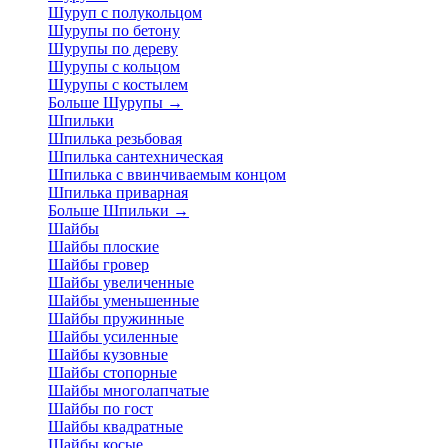
Шуруп с полукольцом
Шурупы по бетону
Шурупы по дереву
Шурупы с кольцом
Шурупы с костылем
Больше Шурупы
→
Шпильки
Шпилька резьбовая
Шпилька сантехническая
Шпилька с ввинчиваемым концом
Шпилька приварная
Больше Шпильки
→
Шайбы
Шайбы плоские
Шайбы гровер
Шайбы увеличенные
Шайбы уменьшенные
Шайбы пружинные
Шайбы усиленные
Шайбы кузовные
Шайбы стопорные
Шайбы многолапчатые
Шайбы по гост
Шайбы квадратные
Шайбы косые