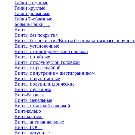
Гайки латунные
Гайки круглые
Гайки дюймовые
Гайки Т-образные
Больше Гайки
→
Винты
Винты без покрытия
Винты без покрытия/Винты без покрытия класс прочност
Винты установочные
Винты с цилиндрической головкой
Винты потайные
Винты с полукруглой головкой
Винты с прессшайбой
Винты с внутренним шестигранником
Винты полупотайные
Винты полуцилиндрические
Винты с фланцем
Винт-барашек
Винты мебельные
Винты с плоской головкой
Винт-кольцо
Винт-костыль
Винты антивандальные
Винты ГОСТ
Винты латунные