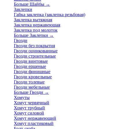
Больше Шайбы
→
Заклепки
Гайка заклепка (заклепка резьбовая)
Заклепка вытяжная
Заклепка нержавеющая
Заклепка под молоток
Больше Заклепки
→
Гвозди
Гвозди без покрытия
Гвозди оцинкованные
Гвозди строительные
Гвозди винтовые
Гвозди ершеные
Гвозди финишные
Гвозди кровельные
Гвозди толевые
Гвозди мебельные
Больше Гвозди
→
Хомуты
Хомут червячный
Хомут трубный
Хомут силовой
Хомут нержавеющий
Хомут пластиковый
Болт-скоба