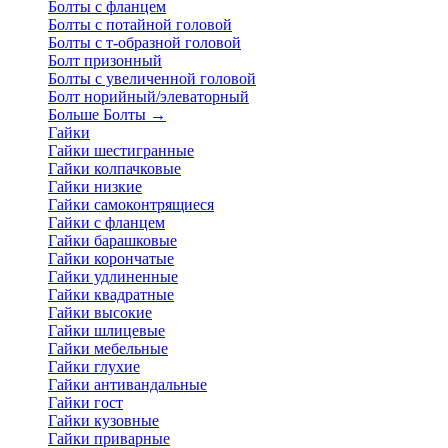
Болты с фланцем
Болты с потайной головой
Болты с т-образной головой
Болт призонный
Болты с увеличенной головой
Болт норийный/элеваторный
Больше Болты
→
Гайки
Гайки шестигранные
Гайки колпачковые
Гайки низкие
Гайки самоконтрящиеся
Гайки с фланцем
Гайки барашковые
Гайки корончатые
Гайки удлиненные
Гайки квадратные
Гайки высокие
Гайки шлицевые
Гайки мебельные
Гайки глухие
Гайки антивандальные
Гайки гост
Гайки кузовные
Гайки приварные