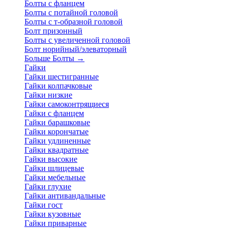
Болты с фланцем
Болты с потайной головой
Болты с т-образной головой
Болт призонный
Болты с увеличенной головой
Болт норийный/элеваторный
Больше Болты
→
Гайки
Гайки шестигранные
Гайки колпачковые
Гайки низкие
Гайки самоконтрящиеся
Гайки с фланцем
Гайки барашковые
Гайки корончатые
Гайки удлиненные
Гайки квадратные
Гайки высокие
Гайки шлицевые
Гайки мебельные
Гайки глухие
Гайки антивандальные
Гайки гост
Гайки кузовные
Гайки приварные