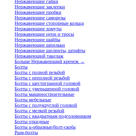
Нержавеющие гайки
Нержавеющие заклепки
Нержавеющие пробки
Нержавеющие саморезы
Нержавеющие стопорные кольца
Нержавеющие хомуты
Нержавеющие цепи и тросы
Нержавеющие шайбы
Нержавеющие шпильки
Нержавеющие шплинты, штифты
Нержавеющий такелаж
Больше Нержавеющий крепеж
→
Болты
Болты с полной резьбой
Болты с неполной резьбой
Болты с шестигранной головой
Болты с уменьшенной головой
Болты машиностроительные
Болты мебельные
Болты с полукруглой головой
Болты с мелкой резьбой
Болты с квадратным подголовником
Болты откидные
Болты u-образные/болт-скоба
Рым-болты