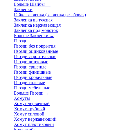
Больше Шайбы
→
Заклепки
Гайка заклепка (заклепка резьбовая)
Заклепка вытяжная
Заклепка нержавеющая
Заклепка под молоток
Больше Заклепки
→
Гвозди
Гвозди без покрытия
Гвозди оцинкованные
Гвозди строительные
Гвозди винтовые
Гвозди ершеные
Гвозди финишные
Гвозди кровельные
Гвозди толевые
Гвозди мебельные
Больше Гвозди
→
Хомуты
Хомут червячный
Хомут трубный
Хомут силовой
Хомут нержавеющий
Хомут пластиковый
Болт-скоба