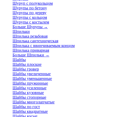
Шуруп с полукольцом
Шурупы по бетону
Шурупы по дереву
Шурупы с кольцом
Шурупы с костылем
Больше Шурупы
→
Шпильки
Шпилька резьбовая
Шпилька сантехническая
Шпилька с ввинчиваемым концом
Шпилька приварная
Больше Шпильки
→
Шайбы
Шайбы плоские
Шайбы гровер
Шайбы увеличенные
Шайбы уменьшенные
Шайбы пружинные
Шайбы усиленные
Шайбы кузовные
Шайбы стопорные
Шайбы многолапчатые
Шайбы по гост
Шайбы квадратные
Шайбы косые